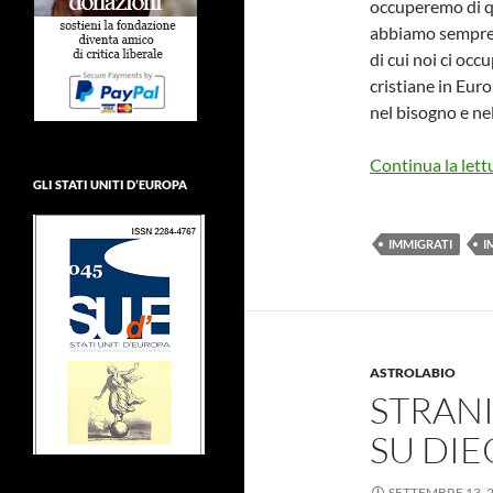
occuperemo di q
abbiamo sempre c
di cui noi ci oc
cristiane in Euro
nel bisogno e nel
Continua la lett
GLI STATI UNITI D’EUROPA
IMMIGRATI
I
ASTROLABIO
STRAN
SU DIE
SETTEMBRE 13, 