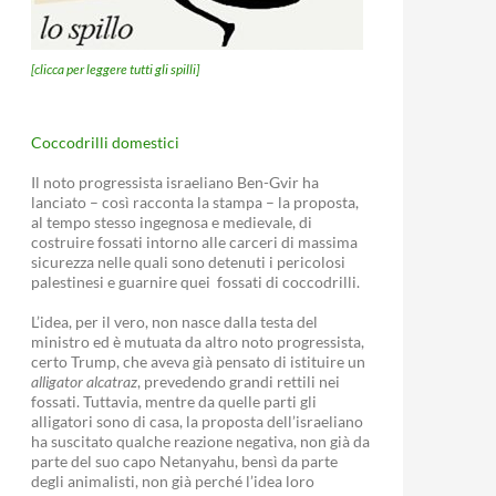
[clicca per leggere tutti gli spilli]
Coccodrilli domestici
Il noto progressista israeliano Ben-Gvir ha
lanciato – così racconta la stampa – la proposta,
al tempo stesso ingegnosa e medievale, di
costruire fossati intorno alle carceri di massima
sicurezza nelle quali sono detenuti i pericolosi
palestinesi e guarnire quei fossati di coccodrilli.
L’idea, per il vero, non nasce dalla testa del
ministro ed è mutuata da altro noto progressista,
certo Trump, che aveva già pensato di istituire un
alligator alcatraz
, prevedendo grandi rettili nei
fossati. Tuttavia, mentre da quelle parti gli
alligatori sono di casa, la proposta dell’israeliano
ha suscitato qualche reazione negativa, non già da
parte del suo capo Netanyahu, bensì da parte
degli animalisti, non già perché l’idea loro