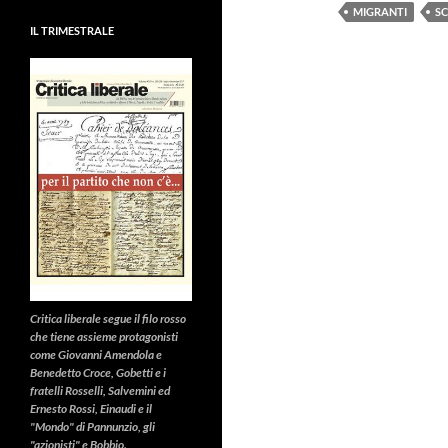
MIGRANTI
S
IL TRIMESTRALE
Critica liberale
segue il filo rosso
che tiene assieme protagonisti
come Giovanni Amendola e
Benedetto Croce, Gobetti e i
fratelli Rosselli, Salvemini ed
Ernesto Rossi, Einaudi e il
"Mondo" di Pannunzio, gli
"azionisti" e Bobbio.