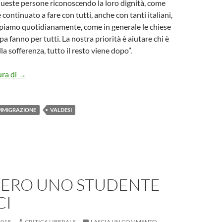
ueste persone riconoscendo la loro dignità, come
ontinuato a fare con tutti, anche con tanti italiani,
cupiamo quotidianamente, come in generale le chiese
pa fanno per tutti. La nostra priorità è aiutare chi è
la sofferenza, tutto il resto viene dopo”.
UNA PAGINA VERGOGNOSA E DISUMANA
ura di
→
MMIGRAZIONE
VALDESI
IERO UNO STUDENTE
CI
2018
CRITICA LIBERALE
LASCIA UN COMMENTO