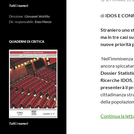
Tutti i numeri
di
IDOS E CON
Direzione:
Giovanni Vetritto
Dir. responsabile:
Enzo Marzo
Straniero uno s
ma in tre casi su
QUADERNI DI CRITICA
nuove priorità p
Nell’imminenza de
ancora spiccatam
Dossier Statist
Ricerche IDOS
presenterà il p
cittadinanza str
della popolazion
Continua la lett
Tutti i numeri