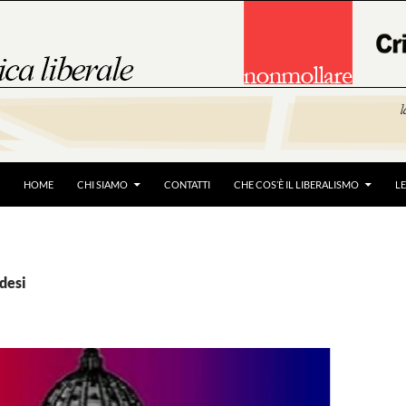
HOME
CHI SIAMO
CONTATTI
CHE COS’È IL LIBERALISMO
L
ldesi