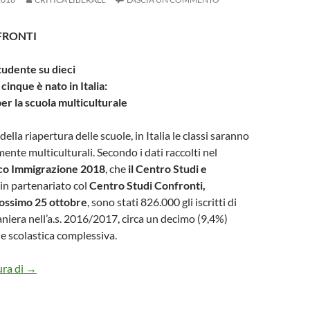
FRONTI
tudente su dieci
 cinque è nato in Italia:
er la scuola multiculturale
lla riapertura delle scuole, in Italia le classi saranno
ente multiculturali. Secondo i dati raccolti nel
ico Immigrazione 2018
, che
il Centro Studi e
, in partenariato col
Centro Studi Confronti,
rossimo 25 ottobre
, sono stati 826.000 gli iscritti di
aniera nell’a.s. 2016/2017, circa un decimo (9,4%)
e scolastica complessiva.
STRANIERO UNO STUDENTE SU DIECI
ura di
→