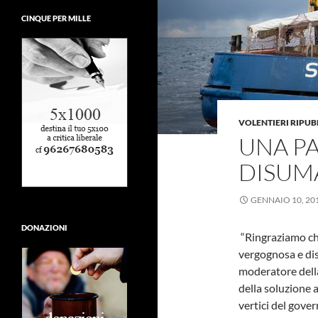
CINQUE PER MILLE
VOLENTIERI RIPU
UNA P
DISUM
GENNAIO 10, 20
DONAZIONI
“Ringraziamo chi
vergognosa e dis
moderatore dell
della soluzione a
vertici del gover