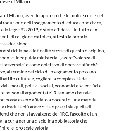
ldese di Milano
e di Milano, avendo appreso che in molte scuole del
introduzione dell’insegnamento di educazione civica,
lla legge 92/2019, è stata affidata – in tutto o in
nanti di religione cattolica, attesta la propria
esta decisione.
ne si richiama alle finalità stesse di questa disciplina,
ndo le linee guida ministeriali, avere “valenza di
 trasversale” e come obiettivo di operare affinché i
azze, al termine del ciclo di insegnamento possano
ibattito culturale, cogliere la complessità dei
ali, morali, politici, sociali, economici e scientifici e
te personali argomentate”. Riteniamo che tale
n possa essere affidato a docenti di una materia
 la ricaduta più grave di tale prassi sia quella di
enti che non si avvalgono dell’IRC, l’ascolto di un
alla curia per una disciplina obbligatoria che
nire le loro scale valoriali.