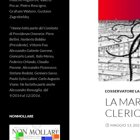
Pocar, Pietro Rescigno,
Graham Watson, Gustavo
Zagrebelsky.
* Hanno fatto parte del Comitato
di Presidenza Onoraria: Piero
Bellini, Norberto Bobbio
(Presidente), Vittorio Foa,
Alessandro Galante Garrone,
Giancarlo Lunati, Italo Mereu,
Federico Orlando, Claudio
Pavone, Alessandro Pizzorusso,
Stefano Rodotà, Gennaro Sasso,
Paolo Sylos Labini, Carlo Augusto
Viano. Ne ha fatto parte anche
Alessandro Roncaglia, dal
L'OSSERVATORE LA
9/2014 al 12/2016.
LA MAR
CLERI
NONMOLLARE
MAGGIO 13, 202