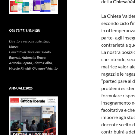
de
La Chiesa Va
La Chiesa Valdes
secondo ciclo l’
in ottemperanza a
QUI TUTTI I NUMERI
parte- agli inseg
Direttore responsabile:
Enzo
contrarietà a qu
Marzo
La nostra posizio
Comitato di Direzione:
Paolo
Bagnoli, Antonella Braga,
che intende, seco
Antonio Caputo, Pietro Polito,
matrice valoriale
Niccolò Rinaldi, Giovanni Vetritto
ragazzi e le rag
“partecipare al d
problemi esistenzi
ANNUALE 2025
formulare rispos
insegnamento no
facoltativa e che
imporre agli stud
docente scelto d
contribuirà a defi