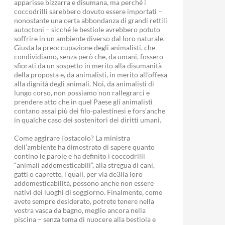
apparisse bizzarra e disumana, ma perché i
coccodrilli sarebbero dovuto essere importati –
nonostante una certa abbondanza di grandi rettili
autoctoni – sicché le bestiole avrebbero potuto
soffrire in un ambiente diverso dal loro naturale.
Giusta la preoccupazione degli animalisti, che
condividiamo, senza però che, da umani, fossero
sfiorati da un sospetto in merito alla disumanità
della proposta e, da animalisti, in merito all’offesa
alla dignità degli animali. Noi, da animalisti di
lungo corso, non possiamo non rallegrarci e
prendere atto che in quel Paese gli animalisti
contano assai più dei filo-palestinesi e fors’anche
in qualche caso dei sostenitori dei diritti umani.
Come aggirare l’ostacolo? La ministra
dell’ambiente ha dimostrato di sapere quanto
contino le parole e ha definito i coccodrilli
“animali addomesticabili”, alla stregua di cani,
gatti o caprette, i quali, per via de3lla loro
addomesticabilità, possono anche non essere
nativi dei luoghi di soggiorno. Finalmente, come
avete sempre desiderato, potrete tenere nella
vostra vasca da bagno, meglio ancora nella
piscina – senza tema di nuocere alla bestiola e