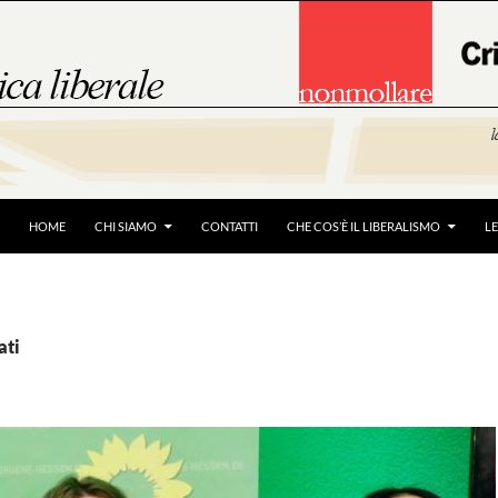
HOME
CHI SIAMO
CONTATTI
CHE COS’È IL LIBERALISMO
L
ati