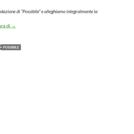
dazione di “Possibile” e alleghiamo integralmente la
come il pd ha preso per i fondelli i suoi elettori
ura di
→
POSSIBILE