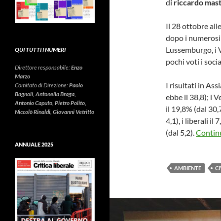
di
riccardo mast
Il 28 ottobre all
dopo i numerosi 
Lussemburgo, i V
QUI TUTTI I NUMERI
pochi voti i soci
Direttore responsabile:
Enzo
Marzo
I risultati in As
Comitato di Direzione:
Paolo
Bagnoli, Antonella Braga,
ebbe il 38,8); i 
Antonio Caputo, Pietro Polito,
il 19,8% (dal 30
Niccolò Rinaldi, Giovanni Vetritto
4,1), i liberali i
(dal 5,2).
Continu
ANNUALE 2025
AMBIENTE
CI