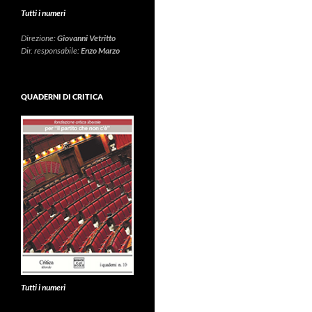
Tutti i numeri
Direzione:
Giovanni Vetritto
Dir. responsabile:
Enzo Marzo
QUADERNI DI CRITICA
Tutti i numeri