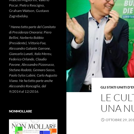
Pocar, Pietro Rescigno,
Graham Watson, Gustavo
Zagrebelsky.
* Hanno fatto parte del Comitato
di Presidenza Onoraria: Piero
Bellini, Norberto Bobbio
(Presidente), Vittorio Foa,
Alessandro Galante Garrone,
Giancarlo Lunati, Italo Mereu,
Federico Orlando, Claudio
Pavone, Alessandro Pizzorusso,
Stefano Rodotà, Gennaro Sasso,
Paolo Sylos Labini, Carlo Augusto
Viano. Ne ha fatto parte anche
Alessandro Roncaglia, dal
GLI STATI UNITI D
9/2014 al 12/2016.
LE CUL
UNA N
NONMOLLARE
OTTOBRE 29, 20