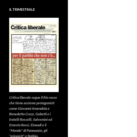
IL TRIMESTRALE
Critica liberale
segue il filo rosso
che tiene assieme protagonisti
come Giovanni Amendola e
Benedetto Croce, Gobetti e i
fratelli Rosselli, Salvemini ed
Ernesto Rossi, Einaudi e il
"Mondo" di Pannunzio, gli
"azionisti" e Bobbio.