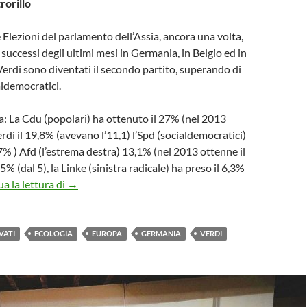
rorillo
e Elezioni del parlamento dell’Assia, ancora una volta,
successi degli ultimi mesi in Germania, in Belgio ed in
erdi sono diventati il secondo partito, superando di
aldemocratici.
sia: La Cdu (popolari) ha ottenuto il 27% (nel 2013
Verdi il 19,8% (avevano l’11,1) l’Spd (socialdemocratici)
,7% ) Afd (l’estrema destra) 13,1% (nel 2013 ottenne il
l 7,5% (dal 5), la Linke (sinistra radicale) ha preso il 6,3%
Le culture del limite per una nuova Europa
a la lettura di
→
VATI
ECOLOGIA
EUROPA
GERMANIA
VERDI