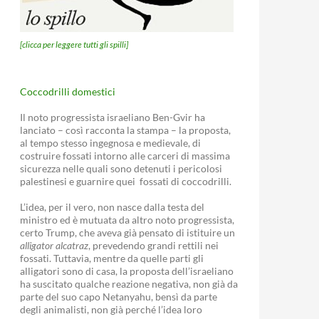
[clicca per leggere tutti gli spilli]
Coccodrilli domestici
Il noto progressista israeliano Ben-Gvir ha
lanciato – così racconta la stampa – la proposta,
al tempo stesso ingegnosa e medievale, di
costruire fossati intorno alle carceri di massima
sicurezza nelle quali sono detenuti i pericolosi
palestinesi e guarnire quei fossati di coccodrilli.
L’idea, per il vero, non nasce dalla testa del
ministro ed è mutuata da altro noto progressista,
certo Trump, che aveva già pensato di istituire un
alligator alcatraz
, prevedendo grandi rettili nei
fossati. Tuttavia, mentre da quelle parti gli
alligatori sono di casa, la proposta dell’israeliano
ha suscitato qualche reazione negativa, non già da
parte del suo capo Netanyahu, bensì da parte
degli animalisti, non già perché l’idea loro