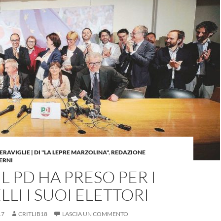
ERAVIGLIE | DI "LA LEPRE MARZOLINA"
,
REDAZIONE
ERNI
L PD HA PRESO PER I
LI I SUOI ELETTORI
17
CRITLIB18
LASCIA UN COMMENTO