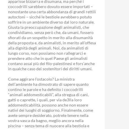
apparisse bizzarra e disumana, ma perché i
coccodrilli sarebbero dovuto essere importati –
nonostante una certa abbondanza di grandi rettili
autoctoni – sicché le bestiole avrebbero potuto
soffrire in un ambiente diverso dal loro naturale.
Giusta la preoccupazione degli animalisti, che
condividiamo, senza però che, da umani, fossero
sfiorati da un sospetto in merito alla disumanità
della proposta e, da animalisti, in merito all’offesa
alla dignità degli animali. Noi, da animalisti di
lungo corso, non possiamo non rallegrarci e
prendere atto che in quel Paese gli animalisti
contano assai più dei filo-palestinesi e fors’anche
in qualche caso dei sostenitori dei diritti umani.
Come aggirare l’ostacolo? La ministra
dell’ambiente ha dimostrato di sapere quanto
contino le parole e ha definito i coccodrilli
“animali addomesticabili”, alla stregua di cani,
gatti o caprette, i quali, per via de3lla loro
addomesticabilità, possono anche non essere
nativi dei luoghi di soggiorno. Finalmente, come
avete sempre desiderato, potrete tenere nella
vostra vasca da bagno, meglio ancora nella
piscina – senza tema di nuocere alla bestiola e