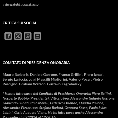
Il sito web dal 2006 al 2017
CRITICA SUI SOCIAL
COMITATO DI PRESIDENZA ONORARIA
Mauro Barberis, Daniele Garrone, Franco Grillini, Piero Ignazi,
Sergio Lariccia, Luigi Mascilli Migliorini, Valerio Pocar, Pietro
Rescigno, Graham Watson, Gustavo Zagrebelsky.
* Hanno fatto parte del Comitato di Presidenza Onoraria: Piero Bellini,
Norberto Bobbio (Presidente), Vittorio Foa, Alessandro Galante Garrone,
Giancarlo Lunati, Italo Mereu, Federico Orlando, Claudio Pavone,
Alessandro Pizzorusso, Stefano Rodotà, Gennaro Sasso, Paolo Sylos
Labini, Carlo Augusto Viano. Ne ha fatto parte anche Alessandro
Roncaglia, dal 9/2014 al 12/2016.