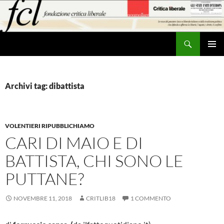
Vai
al
contenuto
Cerca
MENU
PRINCI
Archivi tag: dibattista
VOLENTIERI RIPUBBLICHIAMO
CARI DI MAIO E DI
BATTISTA, CHI SONO LE
PUTTANE?
NOVEMBRE 11, 2018
CRITLIB18
1 COMMENTO