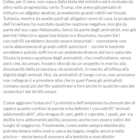
L’idea, per il vero, non nasce dalla testa del ministro ed è mutuata da
altro noto progressista, certo Trump, che aveva già pensato di
istituire un
alligator alcatraz
, prevedendo grandi rettili nei fossati.
Tuttavia, mentre da quelle parti gli alligatori sono di casa, la proposta
dell’israeliano ha suscitato qualche reazione negativa, non già da
parte del suo capo Netanyahu, bensì da parte degli animalisti, non già
perché l’idea loro apparisse bizzarra e disumana, ma perché i
coccodrilli sarebbero dovuto essere importati – nonostante una
certa abbondanza di grandi rettili autoctoni – sicché le bestiole
avrebbero potuto soffrire in un ambiente diverso dal loro naturale.
Giusta la preoccupazione degli animalisti, che condividiamo, senza
però che, da umani, fossero sfiorati da un sospetto in merito alla
disumanità della proposta e, da animalisti, in merito all’offesa alla
dignità degli animali. Noi, da animalisti di lungo corso, non possiamo
non rallegrarci e prendere atto che in quel Paese gli animalisti
contano assai più dei filo-palestinesi e fors’anche in qualche caso dei
sostenitori dei diritti umani.
Come aggirare l’ostacolo? La ministra dell’ambiente ha dimostrato di
sapere quanto contino le parole e ha definito i coccodrilli “animali
addomesticabili”, alla stregua di cani, gatti o caprette, i quali, per via
de3lla loro addomesticabilità, possono anche non essere nativi dei
luoghi di soggiorno. Finalmente, come avete sempre desiderato,
potrete tenere nella vostra vasca da bagno, meglio ancora nella
piscina – senza tema di nuocere alla bestiola e soprattutto