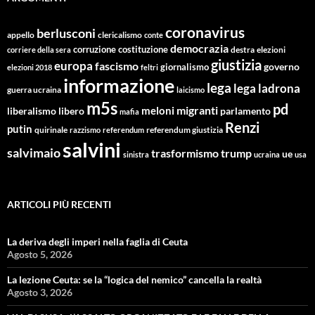
coronavirus
berlusconi
appello
clericalismo
conte
democrazia
corruzione
costituzione
corriere della sera
destra
elezioni
giustizia
europa
fascismo
giornalismo
governo
elezioni 2018
feltri
informazione
lega
lega ladrona
guerra ucraina
laicismo
m5s
pd
migranti
meloni
libero
parlamento
liberalismo
mafia
Renzi
putin
quirinale
referendum giustizia
razzismo
referendum
salvini
salvimaio
trasformismo
trump
ue
sinistra
ucraina
usa
ARTICOLI PIÙ RECENTI
La deriva degli imperi nella faglia di Ceuta
Agosto 5, 2026
La lezione Ceuta: se la “logica del nemico” cancella la realtà
Agosto 3, 2026