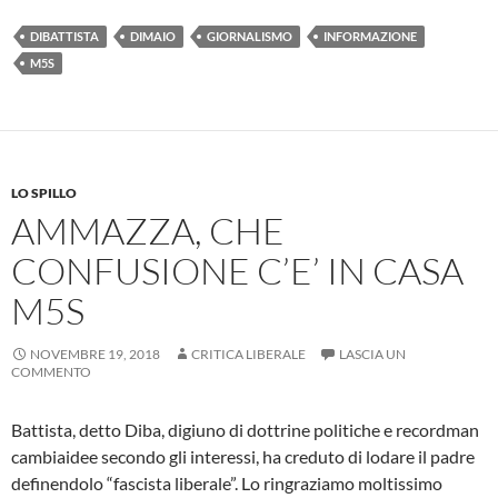
DIBATTISTA
DIMAIO
GIORNALISMO
INFORMAZIONE
M5S
LO SPILLO
AMMAZZA, CHE
CONFUSIONE C’E’ IN CASA
M5S
NOVEMBRE 19, 2018
CRITICA LIBERALE
LASCIA UN
COMMENTO
Battista, detto Diba, digiuno di dottrine politiche e recordman
cambiaidee secondo gli interessi, ha creduto di lodare il padre
definendolo “fascista liberale”. Lo ringraziamo moltissimo