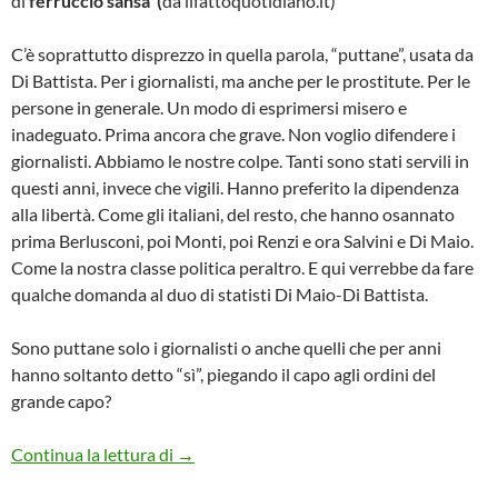
di
ferruccio sansa (
da ilfattoquotidiano.it)
C’è soprattutto disprezzo in quella parola, “puttane”, usata da
Di Battista. Per i giornalisti, ma anche per le prostitute. Per le
persone in generale. Un modo di esprimersi misero e
inadeguato. Prima ancora che grave. Non voglio difendere i
giornalisti. Abbiamo le nostre colpe. Tanti sono stati servili in
questi anni, invece che vigili. Hanno preferito la dipendenza
alla libertà. Come gli italiani, del resto, che hanno osannato
prima Berlusconi, poi Monti, poi Renzi e ora Salvini e Di Maio.
Come la nostra classe politica peraltro. E qui verrebbe da fare
qualche domanda al duo di statisti Di Maio-Di Battista.
Sono puttane solo i giornalisti o anche quelli che per anni
hanno soltanto detto “sì”, piegando il capo agli ordini del
grande capo?
CARI DI MAIO E DI BATTISTA, CHI SON
Continua la lettura di
→