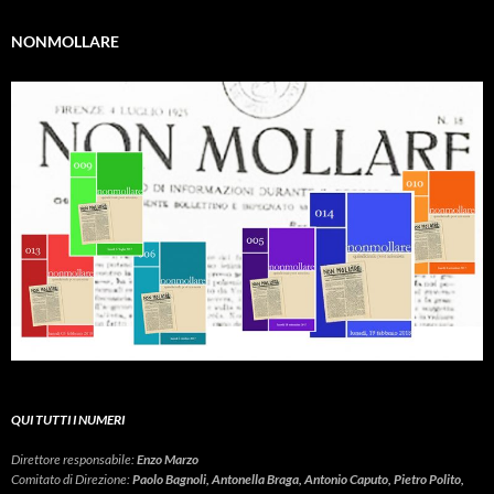
NONMOLLARE
QUI TUTTI I NUMERI
Direttore responsabile:
Enzo Marzo
Comitato di Direzione:
Paolo Bagnoli, Antonella Braga, Antonio Caputo, Pietro Polito,