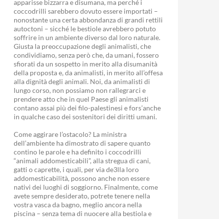
apparisse bizzarra e disumana, ma perché i
coccodrilli sarebbero dovuto essere importati –
nonostante una certa abbondanza di grandi rettili
autoctoni – sicché le bestiole avrebbero potuto
soffrire in un ambiente diverso dal loro naturale.
Giusta la preoccupazione degli animalisti, che
condividiamo, senza però che, da umani, fossero
sfiorati da un sospetto in merito alla disumanità
della proposta e, da animalisti, in merito all’offesa
alla dignità degli animali. Noi, da animalisti di
lungo corso, non possiamo non rallegrarci e
prendere atto che in quel Paese gli animalisti
contano assai più dei filo-palestinesi e fors’anche
in qualche caso dei sostenitori dei diritti umani.
Come aggirare l’ostacolo? La ministra
dell’ambiente ha dimostrato di sapere quanto
contino le parole e ha definito i coccodrilli
“animali addomesticabili”, alla stregua di cani,
gatti o caprette, i quali, per via de3lla loro
addomesticabilità, possono anche non essere
nativi dei luoghi di soggiorno. Finalmente, come
avete sempre desiderato, potrete tenere nella
vostra vasca da bagno, meglio ancora nella
piscina – senza tema di nuocere alla bestiola e