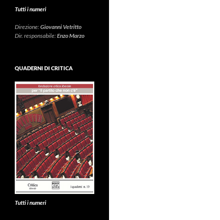
Tutti i numeri
Direzione:
Giovanni Vetritto
Dir. responsabile:
Enzo Marzo
QUADERNI DI CRITICA
Tutti i numeri