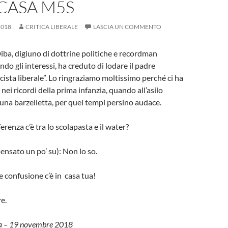
N CASA M5S
2018
CRITICA LIBERALE
LASCIA UN COMMENTO
Diba, digiuno di dottrine politiche e recordman
do gli interessi, ha creduto di lodare il padre
cista liberale”. Lo ringraziamo moltissimo perché ci ha
 nei ricordi della prima infanzia, quando all’asilo
na barzelletta, per quei tempi persino audace.
ferenza c’è tra lo scolapasta e il water?
ensato un po’ su): Non lo so.
 confusione c’è in casa tua!
re.
na – 19 novembre 2018