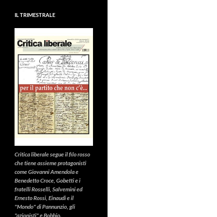
IL TRIMESTRALE
Critica liberale
segue il filo rosso
che tiene assieme protagonisti
come Giovanni Amendola e
Benedetto Croce, Gobetti e i
fratelli Rosselli, Salvemini ed
Ernesto Rossi, Einaudi e il
"Mondo" di Pannunzio, gli
"azionisti" e Bobbio.