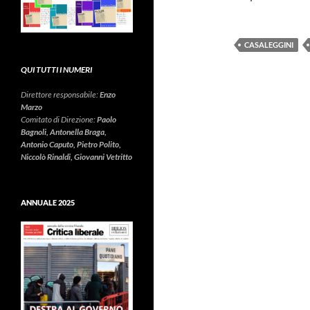
CASALEGGINI
QUI TUTTI I NUMERI
Direttore responsabile:
Enzo
Marzo
Comitato di Direzione:
Paolo
Bagnoli, Antonella Braga,
Antonio Caputo, Pietro Polito,
Niccolò Rinaldi, Giovanni Vetritto
ANNUALE 2025