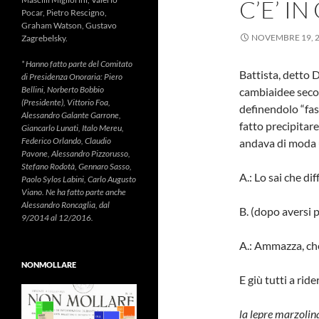
C’E’ I
Pocar, Pietro Rescigno,
Graham Watson, Gustavo
NOVEMBRE 19, 
Zagrebelsky.
* Hanno fatto parte del Comitato
Battista, detto 
di Presidenza Onoraria: Piero
Bellini, Norberto Bobbio
cambiaidee secon
(Presidente), Vittorio Foa,
definendolo “fas
Alessandro Galante Garrone,
fatto precipitare
Giancarlo Lunati, Italo Mereu,
Federico Orlando, Claudio
andava di moda u
Pavone, Alessandro Pizzorusso,
Stefano Rodotà, Gennaro Sasso,
A.: Lo sai che dif
Paolo Sylos Labini, Carlo Augusto
Viano. Ne ha fatto parte anche
Alessandro Roncaglia, dal
B. (dopo aversi p
9/2014 al 12/2016.
A.: Ammazza, che
NONMOLLARE
E giù tutti a ride
la lepre marzoli