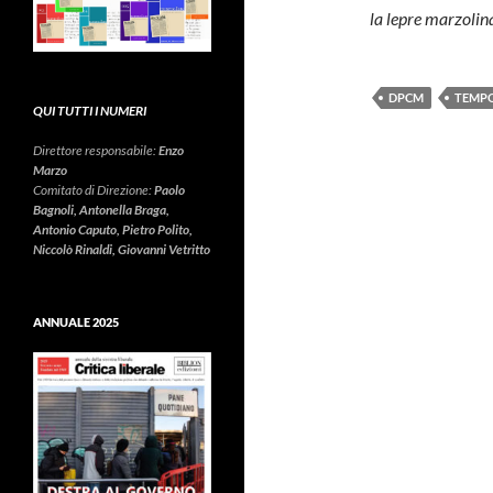
la lepre marzoli
DPCM
TEMP
QUI TUTTI I NUMERI
Direttore responsabile:
Enzo
Marzo
Comitato di Direzione:
Paolo
Bagnoli, Antonella Braga,
Antonio Caputo, Pietro Polito,
Niccolò Rinaldi, Giovanni Vetritto
ANNUALE 2025