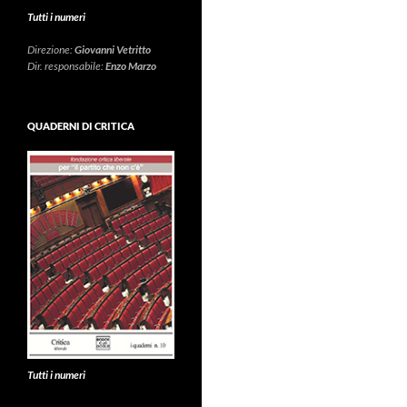
Tutti i numeri
Direzione:
Giovanni Vetritto
Dir. responsabile:
Enzo Marzo
QUADERNI DI CRITICA
Tutti i numeri