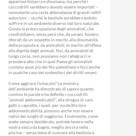
apparisse bizzarra e disumana, ma perché i
coccodrilli sarebbero dovuto essere importati –
nonostante una certa abbondanza di grandi rettili
autoctoni – sicché le bestiole avrebbero potuto
soffrire in un ambiente diverso dal loro naturale.
Giusta la preoccupazione degli animalisti, che
condividiamo, senza però che, da umani, fossero
sfiorati da un sospetto in merito alla disumanità
della proposta e, da animalisti, in merito all’offesa
alla dignità degli animali. Noi, da animalisti di
lungo corso, non possiamo non rallegrarci e
prendere atto che in quel Paese gli animalisti
contano assai più dei filo-palestinesi e fors’anche
in qualche caso dei sostenitori dei diritti umani.
Come aggirare l’ostacolo? La ministra
dell’ambiente ha dimostrato di sapere quanto
contino le parole e ha definito i coccodrilli
“animali addomesticabili”, alla stregua di cani,
gatti o caprette, i quali, per via de3lla loro
addomesticabilità, possono anche non essere
nativi dei luoghi di soggiorno. Finalmente, come
avete sempre desiderato, potrete tenere nella
vostra vasca da bagno, meglio ancora nella
piscina – senza tema di nuocere alla bestiola e