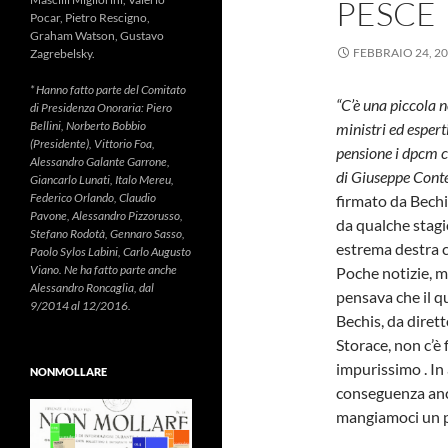
PESCE
Pocar, Pietro Rescigno,
Graham Watson, Gustavo
FEBBRAIO 24, 2
Zagrebelsky.
* Hanno fatto parte del Comitato
“C’è una piccola n
di Presidenza Onoraria: Piero
Bellini, Norberto Bobbio
ministri ed esperti
(Presidente), Vittorio Foa,
pensione i dpcm c
Alessandro Galante Garrone,
di Giuseppe Cont
Giancarlo Lunati, Italo Mereu,
Federico Orlando, Claudio
firmato da Bechi
Pavone, Alessandro Pizzorusso,
da qualche stagi
Stefano Rodotà, Gennaro Sasso,
estrema destra co
Paolo Sylos Labini, Carlo Augusto
Viano. Ne ha fatto parte anche
Poche notizie, ma
Alessandro Roncaglia, dal
pensava che il 
9/2014 al 12/2016.
Bechis, da dirett
Storace, non c’è 
impurissimo . In
NONMOLLARE
conseguenza anch
mangiamoci un po