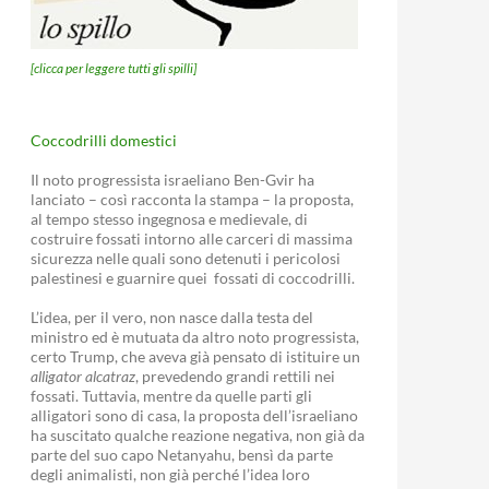
[clicca per leggere tutti gli spilli]
Coccodrilli domestici
Il noto progressista israeliano Ben-Gvir ha
lanciato – così racconta la stampa – la proposta,
al tempo stesso ingegnosa e medievale, di
costruire fossati intorno alle carceri di massima
sicurezza nelle quali sono detenuti i pericolosi
palestinesi e guarnire quei fossati di coccodrilli.
L’idea, per il vero, non nasce dalla testa del
ministro ed è mutuata da altro noto progressista,
certo Trump, che aveva già pensato di istituire un
alligator alcatraz
, prevedendo grandi rettili nei
fossati. Tuttavia, mentre da quelle parti gli
alligatori sono di casa, la proposta dell’israeliano
ha suscitato qualche reazione negativa, non già da
parte del suo capo Netanyahu, bensì da parte
degli animalisti, non già perché l’idea loro