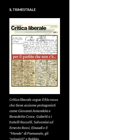
IL TRIMESTRALE
Critica liberale
segue il filo rosso
che tiene assieme protagonisti
come Giovanni Amendola e
Benedetto Croce, Gobetti e i
fratelli Rosselli, Salvemini ed
Ernesto Rossi, Einaudi e il
"Mondo" di Pannunzio, gli
"azionisti" e Bobbio.