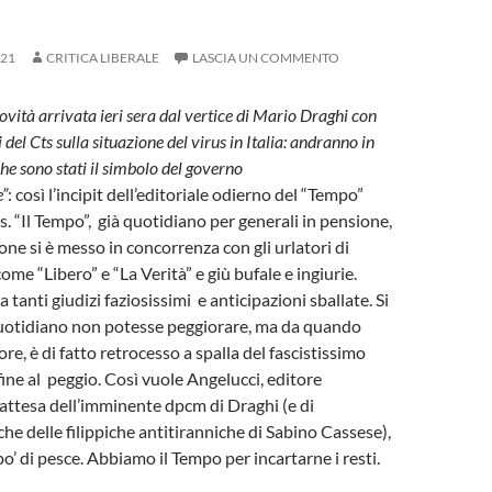
021
CRITICA LIBERALE
LASCIA UN COMMENTO
ovità arrivata ieri sera dal vertice di Mario Draghi con
 del Cts sulla situazione del virus in Italia: andranno in
he sono stati il simbolo del governo
e”
: così l’incipit dell’editoriale odierno del “Tempo”
s. “Il Tempo”, già quotidiano per generali in pensione,
one si è messo in concorrenza con gli urlatori di
me “Libero” e “La Verità” e giù bufale e ingiurie.
 tanti giudizi faziosissimi e anticipazioni sballate. Si
quotidiano non potesse peggiorare, ma da quando
ore, è di fatto retrocesso a spalla del fascistissimo
fine al peggio. Così vuole Angelucci, editore
 attesa dell’imminente dpcm di Draghi (e di
e delle filippiche antitiranniche di Sabino Cassese),
’ di pesce. Abbiamo il Tempo per incartarne i resti.