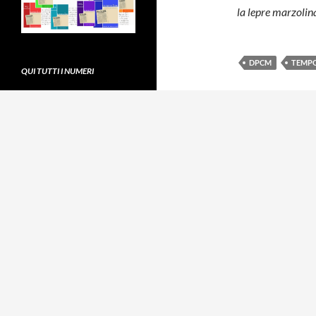
la lepre marzoli
DPCM
TEMP
QUI TUTTI I NUMERI
Direttore responsabile:
Enzo
Marzo
Comitato di Direzione:
Paolo
Bagnoli, Antonella Braga,
Antonio Caputo, Pietro Polito,
Niccolò Rinaldi, Giovanni Vetritto
ANNUALE 2025