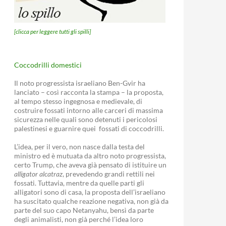
[clicca per leggere tutti gli spilli]
Coccodrilli domestici
Il noto progressista israeliano Ben-Gvir ha
lanciato – così racconta la stampa – la proposta,
al tempo stesso ingegnosa e medievale, di
costruire fossati intorno alle carceri di massima
sicurezza nelle quali sono detenuti i pericolosi
palestinesi e guarnire quei fossati di coccodrilli.
L’idea, per il vero, non nasce dalla testa del
ministro ed è mutuata da altro noto progressista,
certo Trump, che aveva già pensato di istituire un
alligator alcatraz
, prevedendo grandi rettili nei
fossati. Tuttavia, mentre da quelle parti gli
alligatori sono di casa, la proposta dell’israeliano
ha suscitato qualche reazione negativa, non già da
parte del suo capo Netanyahu, bensì da parte
degli animalisti, non già perché l’idea loro