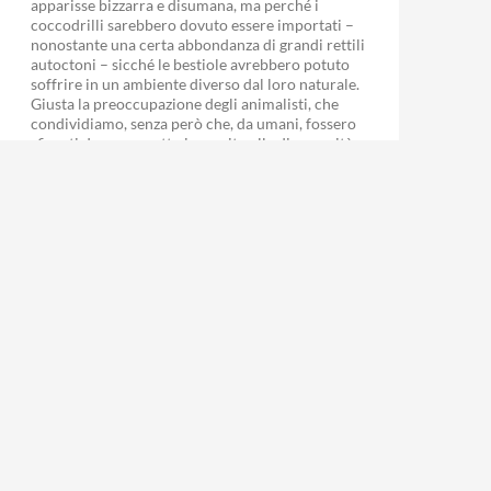
apparisse bizzarra e disumana, ma perché i
coccodrilli sarebbero dovuto essere importati –
nonostante una certa abbondanza di grandi rettili
autoctoni – sicché le bestiole avrebbero potuto
soffrire in un ambiente diverso dal loro naturale.
Giusta la preoccupazione degli animalisti, che
condividiamo, senza però che, da umani, fossero
sfiorati da un sospetto in merito alla disumanità
della proposta e, da animalisti, in merito all’offesa
alla dignità degli animali. Noi, da animalisti di
lungo corso, non possiamo non rallegrarci e
prendere atto che in quel Paese gli animalisti
contano assai più dei filo-palestinesi e fors’anche
in qualche caso dei sostenitori dei diritti umani.
Come aggirare l’ostacolo? La ministra
dell’ambiente ha dimostrato di sapere quanto
contino le parole e ha definito i coccodrilli
“animali addomesticabili”, alla stregua di cani,
gatti o caprette, i quali, per via de3lla loro
addomesticabilità, possono anche non essere
nativi dei luoghi di soggiorno. Finalmente, come
avete sempre desiderato, potrete tenere nella
vostra vasca da bagno, meglio ancora nella
piscina – senza tema di nuocere alla bestiola e