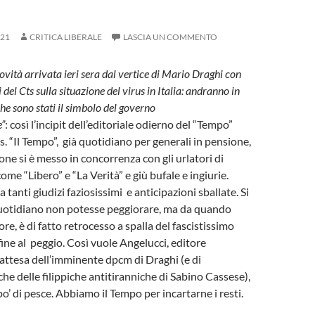
021
CRITICA LIBERALE
LASCIA UN COMMENTO
ovità arrivata ieri sera dal vertice di Mario Draghi con
 del Cts sulla situazione del virus in Italia: andranno in
he sono stati il simbolo del governo
e”
: così l’incipit dell’editoriale odierno del “Tempo”
s. “Il Tempo”, già quotidiano per generali in pensione,
one si è messo in concorrenza con gli urlatori di
me “Libero” e “La Verità” e giù bufale e ingiurie.
 tanti giudizi faziosissimi e anticipazioni sballate. Si
quotidiano non potesse peggiorare, ma da quando
ore, è di fatto retrocesso a spalla del fascistissimo
fine al peggio. Così vuole Angelucci, editore
 attesa dell’imminente dpcm di Draghi (e di
e delle filippiche antitiranniche di Sabino Cassese),
’ di pesce. Abbiamo il Tempo per incartarne i resti.