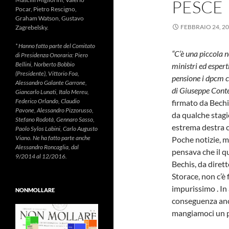
PESCE
Pocar, Pietro Rescigno,
Graham Watson, Gustavo
FEBBRAIO 24, 2
Zagrebelsky.
* Hanno fatto parte del Comitato
“C’è una piccola n
di Presidenza Onoraria: Piero
Bellini, Norberto Bobbio
ministri ed esperti
(Presidente), Vittorio Foa,
pensione i dpcm c
Alessandro Galante Garrone,
di Giuseppe Cont
Giancarlo Lunati, Italo Mereu,
Federico Orlando, Claudio
firmato da Bechi
Pavone, Alessandro Pizzorusso,
da qualche stagi
Stefano Rodotà, Gennaro Sasso,
estrema destra co
Paolo Sylos Labini, Carlo Augusto
Viano. Ne ha fatto parte anche
Poche notizie, ma
Alessandro Roncaglia, dal
pensava che il 
9/2014 al 12/2016.
Bechis, da dirett
Storace, non c’è 
impurissimo . In
NONMOLLARE
conseguenza anch
mangiamoci un po