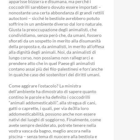
apparisse bizzarra e disumana, ma perché i
coccodrilli sarebbero dovuto essere importati –
nonostante una certa abbondanza di grandi rettili
autoctoni – sicché le bestiole avrebbero potuto
soffrire in un ambiente diverso dal loro naturale.
Giusta la preoccupazione degli animalisti, che
condividiamo, senza però che, da umani, fossero
sfiorati da un sospetto in merito alla disumanità
della proposta e, da animalisti, in merito all’offesa
alla dignità degli animali. Noi, da animalisti di
lungo corso, non possiamo non rallegrarci e
prendere atto che in quel Paese gli animalisti
contano assai più dei filo-palestinesi e fors’anche
in qualche caso dei sostenitori dei diritti umani.
Come aggirare l’ostacolo? La ministra
dell’ambiente ha dimostrato di sapere quanto
contino le parole e ha definito i coccodrilli
“animali addomesticabili”, alla stregua di cani,
gatti o caprette, i quali, per via de3lla loro
addomesticabilità, possono anche non essere
nativi dei luoghi di soggiorno. Finalmente, come
avete sempre desiderato, potrete tenere nella
vostra vasca da bagno, meglio ancora nella
piscina – senza tema di nuocere alla bestiola e