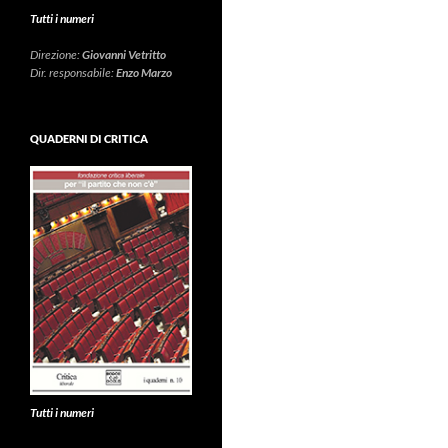
Tutti i numeri
Direzione:
Giovanni Vetritto
Dir. responsabile:
Enzo Marzo
QUADERNI DI CRITICA
Tutti i numeri