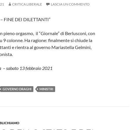
021
CRITICA LIBERALE
LASCIA UN COMMENTO
 – FINE DEI DILETTANTI”
in pieno orgasmo, il “Giornale” di Berlusconi, con
su 9 colonne. Ha ragione: finalmente si chiude la
ttanti e rientra al governo Mariastella Gelmini,
onista.
na – sabato 13 febbraio 2021
GOVERNO DRAGHI
MINISTRI
BBLICHIAMO