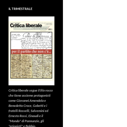
IL TRIMESTRALE
Critica liberale
segue il filo rosso
che tiene assieme protagonisti
come Giovanni Amendola e
Benedetto Croce, Gobetti e i
fratelli Rosselli, Salvemini ed
Ernesto Rossi, Einaudi e il
"Mondo" di Pannunzio, gli
"azionisti" e Bobbio.