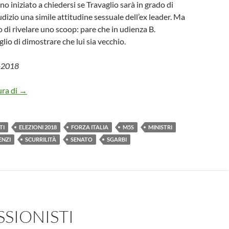
o iniziato a chiedersi se Travaglio sarà in grado di
dizio una simile attitudine sessuale dell’ex leader. Ma
 di rivelare uno scoop: pare che in udienza B.
lio di dimostrare che lui sia vecchio.
5-2018
ura di
→
TI
ELEZIONI 2018
FORZA ITALIA
M5S
MINISTRI
ENZI
SCURRILITÀ
SENATO
SGARBI
SIONISTI