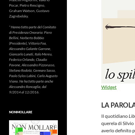
Pocar, Pietro Rescigno,
Graham Watson, Gustavo
Zagrebelsky.
* Hanno fatto parte del Comitato
di Presidenza Onoraria: Piero
Bellini, Norberto Bobbio
(Presidente), Vittorio Foa,
Alessandro Galante Garrone,
Giancarlo Lunati, Italo Mereu,
Federico Orlando, Claudio
Pavone, Alessandro Pizzorusso,
Stefano Rodotà, Gennaro Sasso,
Paolo Sylos Labini, Carlo Augusto
Viano. Ne ha fatto parte anche
Widget
Alessandro Roncaglia, dal
9/2014 al 12/2016.
LA PAROL
NONMOLLARE
Il quotidiano
Lib
querela di Silvi
averlo definito p