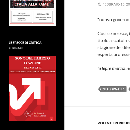
FEBBRAIO 13, 2
“nuovo governo
Così se ne esce, 
titolo a scatola 
LE FRECCE DI CRITICA
stagione dei dile
LIBERALE
esperta professi
la lepre marzoli
"IL GIORNALE"
VOLENTIERI RIPU