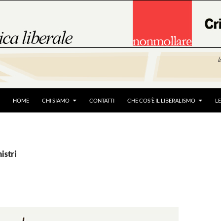
HOME
CHI SIAMO
CONTATTI
CHE COS’È IL LIBERALISMO
L
istri