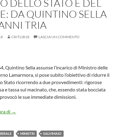
SO DELLO STATO E DEL
: DA QUINTINO SELLA
ANNI TRIA
18
CRITLIB18
LASCIA UN COMMENTO
, Quintino Sella assunse l’incarico di Ministro delle
rno Lamarmora, si pose subito l’obiettivo di ridurre il
llo Stato ricorrendo a due provvedimenti: rigorose
a e tassa sul macinato, che, essendo stata bocciata
provocò le sue immediate dimissioni.
IL SENSO DELLO STATO E DEL DOVERE: DA QUINTINO S
ura di
→
BERALE
MINISTRI
SALVIMAIO