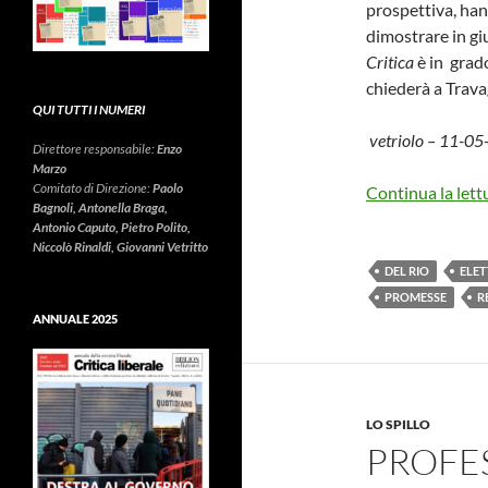
prospettiva, hann
dimostrare in giu
Critica
è in grado
chiederà a Travag
QUI TUTTI I NUMERI
vetriolo – 11-0
Direttore responsabile:
Enzo
Marzo
Comitato di Direzione:
Paolo
Continua la lett
Bagnoli, Antonella Braga,
Antonio Caputo, Pietro Polito,
Niccolò Rinaldi, Giovanni Vetritto
DEL RIO
ELET
PROMESSE
R
ANNUALE 2025
LO SPILLO
PROFES