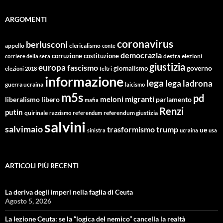
ARGOMENTI
coronavirus
berlusconi
appello
clericalismo
conte
democrazia
corruzione
costituzione
corriere della sera
destra
elezioni
giustizia
europa
fascismo
giornalismo
governo
elezioni 2018
feltri
informazione
lega
lega ladrona
guerra ucraina
laicismo
m5s
pd
migranti
meloni
libero
parlamento
liberalismo
mafia
Renzi
putin
quirinale
referendum giustizia
razzismo
referendum
salvini
salvimaio
trasformismo
trump
ue
sinistra
ucraina
usa
ARTICOLI PIÙ RECENTI
La deriva degli imperi nella faglia di Ceuta
Agosto 5, 2026
La lezione Ceuta: se la “logica del nemico” cancella la realtà