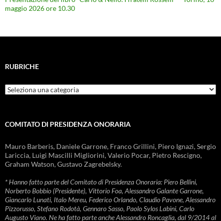
maggio 2026 ore 10.30
RUBRICHE
Rubriche
COMITATO DI PRESIDENZA ONORARIA
Mauro Barberis, Daniele Garrone, Franco Grillini, Piero Ignazi, Sergio
Lariccia, Luigi Mascilli Migliorini, Valerio Pocar, Pietro Rescigno,
Graham Watson, Gustavo Zagrebelsky.
* Hanno fatto parte del Comitato di Presidenza Onoraria: Piero Bellini,
Norberto Bobbio (Presidente), Vittorio Foa, Alessandro Galante Garrone,
Giancarlo Lunati, Italo Mereu, Federico Orlando, Claudio Pavone, Alessandro
Pizzorusso, Stefano Rodotà, Gennaro Sasso, Paolo Sylos Labini, Carlo
Augusto Viano. Ne ha fatto parte anche Alessandro Roncaglia, dal 9/2014 al