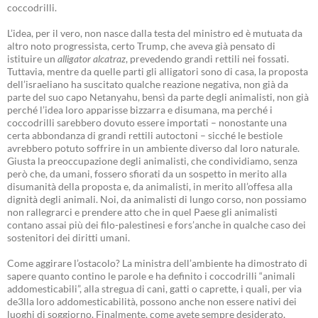
coccodrilli.
L’idea, per il vero, non nasce dalla testa del ministro ed è mutuata da
altro noto progressista, certo Trump, che aveva già pensato di
istituire un
alligator alcatraz
, prevedendo grandi rettili nei fossati.
Tuttavia, mentre da quelle parti gli alligatori sono di casa, la proposta
dell’israeliano ha suscitato qualche reazione negativa, non già da
parte del suo capo Netanyahu, bensì da parte degli animalisti, non già
perché l’idea loro apparisse bizzarra e disumana, ma perché i
coccodrilli sarebbero dovuto essere importati – nonostante una
certa abbondanza di grandi rettili autoctoni – sicché le bestiole
avrebbero potuto soffrire in un ambiente diverso dal loro naturale.
Giusta la preoccupazione degli animalisti, che condividiamo, senza
però che, da umani, fossero sfiorati da un sospetto in merito alla
disumanità della proposta e, da animalisti, in merito all’offesa alla
dignità degli animali. Noi, da animalisti di lungo corso, non possiamo
non rallegrarci e prendere atto che in quel Paese gli animalisti
contano assai più dei filo-palestinesi e fors’anche in qualche caso dei
sostenitori dei diritti umani.
Come aggirare l’ostacolo? La ministra dell’ambiente ha dimostrato di
sapere quanto contino le parole e ha definito i coccodrilli “animali
addomesticabili”, alla stregua di cani, gatti o caprette, i quali, per via
de3lla loro addomesticabilità, possono anche non essere nativi dei
luoghi di soggiorno. Finalmente, come avete sempre desiderato,