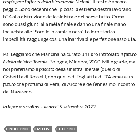
respingere l’offerta della bicamerale Meloni”.
Il testo è ancora
peggio. Sono decenni che i piccisti d’estrema destra lavorano
h24 alla distruzione della sinistra e del paese tutto. Ormai
sono quasi giunti alla mèta finale e danno una finale mano
inciucista alle “Sorelle in camicia nera”. La loro storica
imbecillità raggiunge così una inarrivabile perfezione assoluta.
Ps: Leggiamo che Mancina ha curato un libro intitolato
Il futuro
è della sinistra liberale
, Bologna, Minerva, 2020. Mille grazie, ma
noi preferiamo il
passato
della sinistra liberale (quello di
Gobetti e di Rosselli, non quello di Togliatti e di D’Alema) a un
futuro
che profuma di Pera, di Arcore e dell’ennesimo incontro
del Nazareno.
la lepre marzolina – venerdì 9 settembre 2022
INCIUCISMO
MELONI
PICCISMO