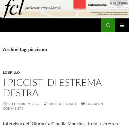
Vai
al
contenuto
Cerca
MENU
PRINCI
Archivi tag: piccismo
LO SPILLO
I PICCISTI DI ESTREMA
DESTRA
SETTEMBRE 9, 2022
CRITICA LIBERALE
LASCIA UN
COMMENTO
Intervista del “Giorno” a Claudia Mancina, titolo:
«Un errore