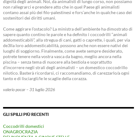
dignità degli animali. Noi, da animalisti di lungo corso, non possiamo
non rallegrarci e prendere atto che in quel Paese gli animalisti
contano assai più dei filo-palestinesi e fors’anche in qualche caso dei
sostenitori dei diritti umani.
Come aggirare l’ostacolo? La ministra dell’ambiente ha dimostrato di
sapere quanto contino le parole e ha definito i coccodrilli “animali
addomesticabili”, alla stregua di cani, gatti o caprette, i quali, per via
de3lla loro addomesticabilità, possono anche non essere nativi dei
luoghi di soggiorno. Finalmente, come avete sempre desiderato,
potrete tenere nella vostra vasca da bagno, meglio ancora nella
piscina – senza tema di nuocere alla bestiola e soprattutto
d’incorrere negli strali degli animalisti – un domestico coccodrillo
nilotico. Basterà ricordarsi, ci raccomandiamo, di carezzarlo/a ogni
tanto e di lisciargli/le le scaglie della corazza.
valerio pocar – 31 luglio 2026
GLI SPILLI PIÙ RECENTI
Coccodrilli domestici
ONAGROCRAZIA