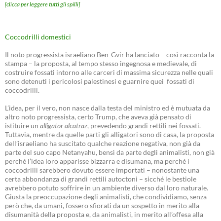
[clicca per leggere tutti gli spilli]
Coccodrilli domestici
Il noto progressista israeliano Ben-Gvir ha lanciato – così racconta la
stampa – la proposta, al tempo stesso ingegnosa e medievale, di
costruire fossati intorno alle carceri di massima sicurezza nelle quali
sono detenuti i pericolosi palestinesi e guarnire quei fossati di
coccodrilli.
L’idea, per il vero, non nasce dalla testa del ministro ed è mutuata da
altro noto progressista, certo Trump, che aveva già pensato di
istituire un
alligator alcatraz
, prevedendo grandi rettili nei fossati.
Tuttavia, mentre da quelle parti gli alligatori sono di casa, la proposta
dell’israeliano ha suscitato qualche reazione negativa, non già da
parte del suo capo Netanyahu, bensì da parte degli animalisti, non già
perché l’idea loro apparisse bizzarra e disumana, ma perché i
coccodrilli sarebbero dovuto essere importati – nonostante una
certa abbondanza di grandi rettili autoctoni – sicché le bestiole
avrebbero potuto soffrire in un ambiente diverso dal loro naturale.
Giusta la preoccupazione degli animalisti, che condividiamo, senza
però che, da umani, fossero sfiorati da un sospetto in merito alla
disumanità della proposta e, da animalisti, in merito all’offesa alla