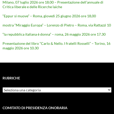
Milano, 07 luglio 2026 ore 18.00 – Presentazione dell’annuale di
Critica liberale e delle Ricerche laiche
“Eppur si muove” – Roma, giovedì 25 giugno 2026 ore 18,00
mostra “Miraggio Europa” – Lorenzo di Pietro – Roma, via Rattazzi 10
“la repubblica italiana è donna” – roma, 26 maggio 2026 ore 17.30
Presentazione del libro “Carlo & Nello. I fratelli Rosselli” – Torino, 16
maggio 2026 ore 10.30
RUBRICHE
Rubriche
COMITATO DI PRESIDENZA ONORARIA