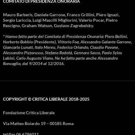
COMITATO DI PRESIDENZA ONORARIA
Mauro Barberis, Daniele Garrone, Franco Grillini, Piero Ignazi,
Sergio Lariccia, Luigi Mascilli Migliorini, Valerio Pocar, Pietro
Rescigno, Graham Watson, Gustavo Zagrebelsky.
* Hanno fatto parte del Comitato di Presidenza Onoraria: Piero Bellini,
Norberto Bobbio (Presidente), Vittorio Foa, Alessandro Galante Garrone,
Giancarlo Lunati, Italo Mereu, Federico Orlando, Claudio Pavone,
Alessandro Pizzorusso, Stefano Rodotà, Gennaro Sasso, Paolo Sylos
Labini, Carlo Augusto Viano. Ne ha fatto parte anche Alessandro
Roncaglia, dal 9/2014 al 12/2016.
COPYRIGHT © CRITICA LIBERALE 2018-2025
Fondazione Critica Liberale
Via Matteo Boiardo 19 – 00185 Roma
tel/fax 06 6796011