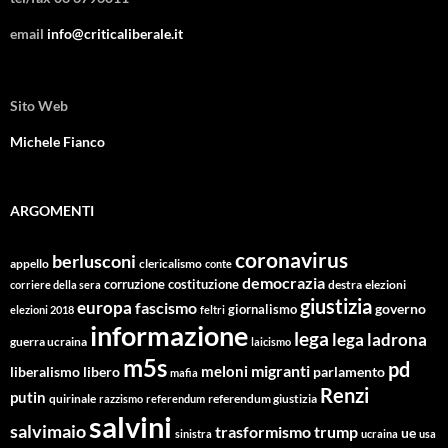
email
info@criticaliberale.it
Sito Web
Michele Fianco
ARGOMENTI
coronavirus
berlusconi
appello
clericalismo
conte
democrazia
corruzione
costituzione
corriere della sera
destra
elezioni
giustizia
europa
fascismo
giornalismo
governo
elezioni 2018
feltri
informazione
lega
lega ladrona
guerra ucraina
laicismo
m5s
pd
migranti
meloni
libero
parlamento
liberalismo
mafia
Renzi
putin
quirinale
referendum giustizia
razzismo
referendum
salvini
salvimaio
trasformismo
trump
ue
sinistra
ucraina
usa