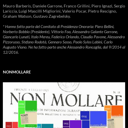
Mauro Barberis, Daniele Garrone, Franco Grillini, Piero Ignazi, Sergio
Lariccia, Luigi Mascilli Migliorini, Valerio Pocar, Pietro Rescigno,
Graham Watson, Gustavo Zagrebelsky.
* Hanno fatto parte del Comitato di Presidenza Onoraria: Piero Bellini,
Norberto Bobbio (Presidente), Vittorio Foa, Alessandro Galante Garrone,
Giancarlo Lunati, Italo Mereu, Federico Orlando, Claudio Pavone, Alessandro
Pizzorusso, Stefano Rodotà, Gennaro Sasso, Paolo Sylos Labini, Carlo
Augusto Viano. Ne ha fatto parte anche Alessandro Roncaglia, dal 9/2014 al
12/2016.
NONMOLLARE