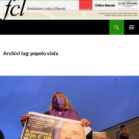
Vai
al
contenuto
Cerca
MENU
PRINCI
Archivi tag: popolo viola