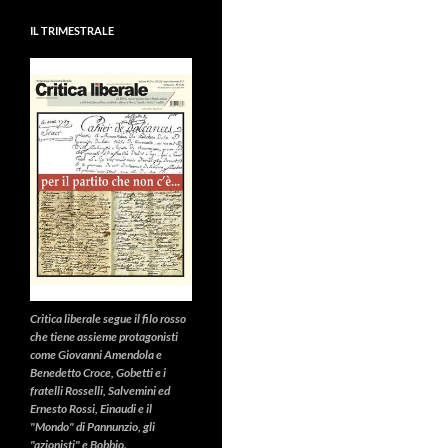
IL TRIMESTRALE
Critica liberale
segue il filo rosso
che tiene assieme protagonisti
come Giovanni Amendola e
Benedetto Croce, Gobetti e i
fratelli Rosselli, Salvemini ed
Ernesto Rossi, Einaudi e il
"Mondo" di Pannunzio, gli
"azionisti" e Bobbio.