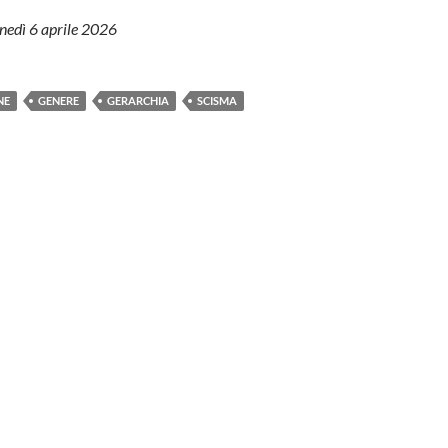
unedì 6 aprile 2026
NE
GENERE
GERARCHIA
SCISMA