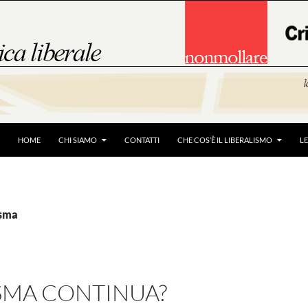
HOME
CHI SIAMO
CONTATTI
CHE COS’È IL LIBERALISMO
L
isma
ISMA CONTINUA?