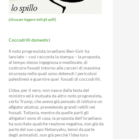
[clicca per leggere tutti gli spilli]
Coccodrilli domestici
Il noto progressista israeliano Ben-Gvir ha
lanciato – così racconta la stampa – la proposta,
al tempo stesso ingegnosa e medievale, di
costruire fossati intorno alle carceri di massima
sicurezza nelle quali sono detenuti i pericolosi
palestinesi e guarnire quei fossati di coccodrilli.
L’idea, per il vero, non nasce dalla testa del
ministro ed è mutuata da altro noto progressista,
certo Trump, che aveva già pensato di istituire un
alligator alcatraz
, prevedendo grandi rettili nei
fossati. Tuttavia, mentre da quelle parti gli
alligatori sono di casa, la proposta dell’israeliano
ha suscitato qualche reazione negativa, non già da
parte del suo capo Netanyahu, bensì da parte
degli animalisti, non già perché l’idea loro