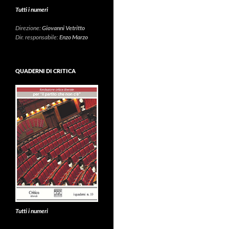
Tutti i numeri
Direzione:
Giovanni Vetritto
Dir. responsabile:
Enzo Marzo
QUADERNI DI CRITICA
Tutti i numeri