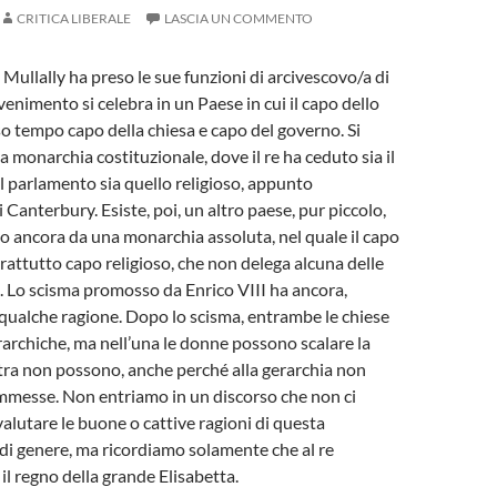
CRITICA LIBERALE
LASCIA UN COMMENTO
 Mullally ha preso le sue funzioni di arcivescovo/a di
enimento si celebra in un Paese in cui il capo dello
sso tempo capo della chiesa e capo del governo. Si
a monarchia costituzionale, dove il re ha ceduto sia il
al parlamento sia quello religioso, appunto
i Canterbury. Esiste, poi, un altro paese, pur piccolo,
tto ancora da una monarchia assoluta, nel quale il capo
prattutto capo religioso, che non delega alcuna delle
. Lo scisma promosso da Enrico VIII ha ancora,
qualche ragione. Dopo lo scisma, entrambe le chiese
archiche, ma nell’una le donne possono scalare la
altra non possono, anche perché alla gerarchia non
messe. Non entriamo in un discorso che non ci
valutare le buone o cattive ragioni di questa
di genere, ma ricordiamo solamente che al re
 il regno della grande Elisabetta.