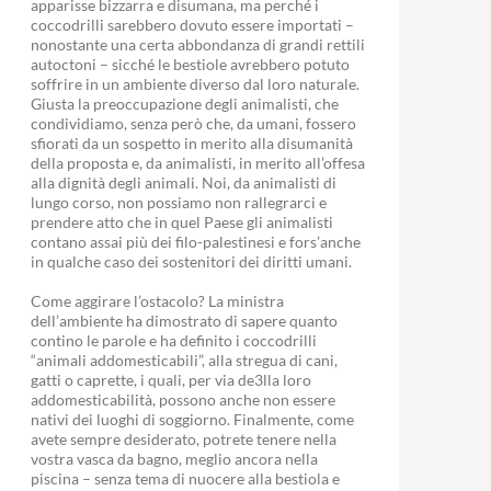
apparisse bizzarra e disumana, ma perché i
coccodrilli sarebbero dovuto essere importati –
nonostante una certa abbondanza di grandi rettili
autoctoni – sicché le bestiole avrebbero potuto
soffrire in un ambiente diverso dal loro naturale.
Giusta la preoccupazione degli animalisti, che
condividiamo, senza però che, da umani, fossero
sfiorati da un sospetto in merito alla disumanità
della proposta e, da animalisti, in merito all’offesa
alla dignità degli animali. Noi, da animalisti di
lungo corso, non possiamo non rallegrarci e
prendere atto che in quel Paese gli animalisti
contano assai più dei filo-palestinesi e fors’anche
in qualche caso dei sostenitori dei diritti umani.
Come aggirare l’ostacolo? La ministra
dell’ambiente ha dimostrato di sapere quanto
contino le parole e ha definito i coccodrilli
“animali addomesticabili”, alla stregua di cani,
gatti o caprette, i quali, per via de3lla loro
addomesticabilità, possono anche non essere
nativi dei luoghi di soggiorno. Finalmente, come
avete sempre desiderato, potrete tenere nella
vostra vasca da bagno, meglio ancora nella
piscina – senza tema di nuocere alla bestiola e