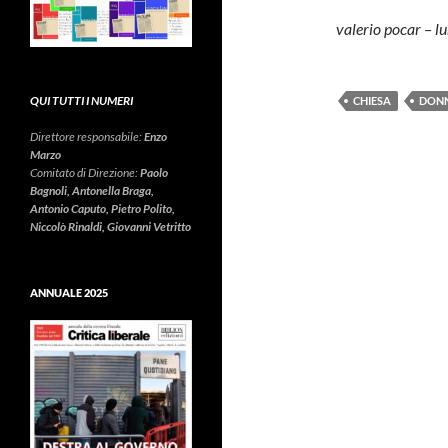
valerio pocar – l
QUI TUTTI I NUMERI
CHIESA
DON
Direttore responsabile:
Enzo
Marzo
Comitato di Direzione:
Paolo
Bagnoli, Antonella Braga,
Antonio Caputo, Pietro Polito,
Niccolò Rinaldi, Giovanni Vetritto
ANNUALE 2025