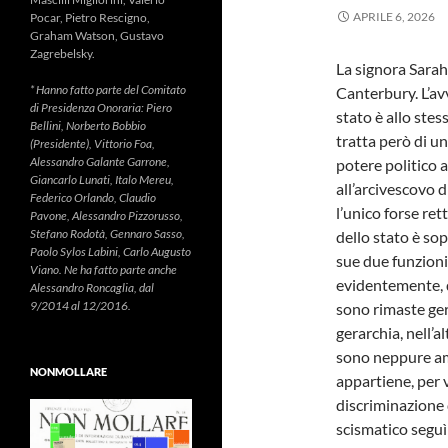
APRILE 6, 2026
Pocar, Pietro Rescigno,
Graham Watson, Gustavo
Zagrebelsky.
La signora Sarah
* Hanno fatto parte del Comitato
Canterbury. L’avv
di Presidenza Onoraria: Piero
stato è allo ste
Bellini, Norberto Bobbio
tratta però di un
(Presidente), Vittorio Foa,
Alessandro Galante Garrone,
potere politico 
Giancarlo Lunati, Italo Mereu,
all’arcivescovo d
Federico Orlando, Claudio
l’unico forse re
Pavone, Alessandro Pizzorusso,
Stefano Rodotà, Gennaro Sasso,
dello stato è so
Paolo Sylos Labini, Carlo Augusto
sue due funzioni
Viano. Ne ha fatto parte anche
evidentemente, 
Alessandro Roncaglia, dal
9/2014 al 12/2016.
sono rimaste ger
gerarchia, nell’
sono neppure am
NONMOLLARE
appartiene, per 
discriminazione 
scismatico seguì