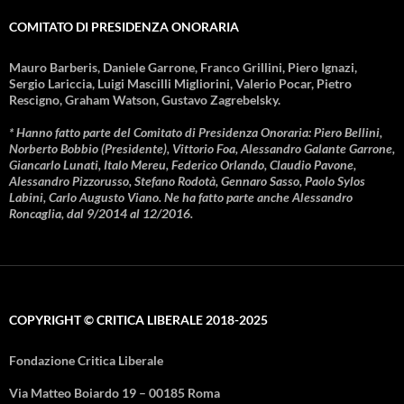
COMITATO DI PRESIDENZA ONORARIA
Mauro Barberis, Daniele Garrone, Franco Grillini, Piero Ignazi,
Sergio Lariccia, Luigi Mascilli Migliorini, Valerio Pocar, Pietro
Rescigno, Graham Watson, Gustavo Zagrebelsky.
* Hanno fatto parte del Comitato di Presidenza Onoraria: Piero Bellini,
Norberto Bobbio (Presidente), Vittorio Foa, Alessandro Galante Garrone,
Giancarlo Lunati, Italo Mereu, Federico Orlando, Claudio Pavone,
Alessandro Pizzorusso, Stefano Rodotà, Gennaro Sasso, Paolo Sylos
Labini, Carlo Augusto Viano. Ne ha fatto parte anche Alessandro
Roncaglia, dal 9/2014 al 12/2016.
COPYRIGHT © CRITICA LIBERALE 2018-2025
Fondazione Critica Liberale
Via Matteo Boiardo 19 – 00185 Roma