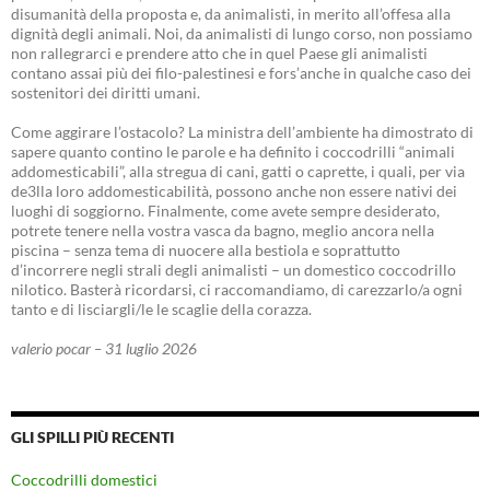
disumanità della proposta e, da animalisti, in merito all’offesa alla
dignità degli animali. Noi, da animalisti di lungo corso, non possiamo
non rallegrarci e prendere atto che in quel Paese gli animalisti
contano assai più dei filo-palestinesi e fors’anche in qualche caso dei
sostenitori dei diritti umani.
Come aggirare l’ostacolo? La ministra dell’ambiente ha dimostrato di
sapere quanto contino le parole e ha definito i coccodrilli “animali
addomesticabili”, alla stregua di cani, gatti o caprette, i quali, per via
de3lla loro addomesticabilità, possono anche non essere nativi dei
luoghi di soggiorno. Finalmente, come avete sempre desiderato,
potrete tenere nella vostra vasca da bagno, meglio ancora nella
piscina – senza tema di nuocere alla bestiola e soprattutto
d’incorrere negli strali degli animalisti – un domestico coccodrillo
nilotico. Basterà ricordarsi, ci raccomandiamo, di carezzarlo/a ogni
tanto e di lisciargli/le le scaglie della corazza.
valerio pocar – 31 luglio 2026
GLI SPILLI PIÙ RECENTI
Coccodrilli domestici