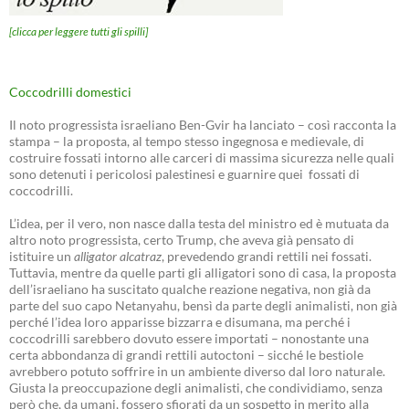
[clicca per leggere tutti gli spilli]
Coccodrilli domestici
Il noto progressista israeliano Ben-Gvir ha lanciato – così racconta la
stampa – la proposta, al tempo stesso ingegnosa e medievale, di
costruire fossati intorno alle carceri di massima sicurezza nelle quali
sono detenuti i pericolosi palestinesi e guarnire quei fossati di
coccodrilli.
L’idea, per il vero, non nasce dalla testa del ministro ed è mutuata da
altro noto progressista, certo Trump, che aveva già pensato di
istituire un
alligator alcatraz
, prevedendo grandi rettili nei fossati.
Tuttavia, mentre da quelle parti gli alligatori sono di casa, la proposta
dell’israeliano ha suscitato qualche reazione negativa, non già da
parte del suo capo Netanyahu, bensì da parte degli animalisti, non già
perché l’idea loro apparisse bizzarra e disumana, ma perché i
coccodrilli sarebbero dovuto essere importati – nonostante una
certa abbondanza di grandi rettili autoctoni – sicché le bestiole
avrebbero potuto soffrire in un ambiente diverso dal loro naturale.
Giusta la preoccupazione degli animalisti, che condividiamo, senza
però che, da umani, fossero sfiorati da un sospetto in merito alla