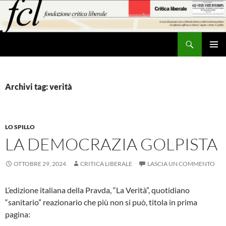
Vai
al
contenuto
Cerca
MENU
PRINCI
Archivi tag: verità
LO SPILLO
LA DEMOCRAZIA GOLPISTA
OTTOBRE 29, 2024
CRITICA LIBERALE
LASCIA UN COMMENTO
L’edizione italiana della Pravda, “La Verità”, quotidiano
“sanitario” reazionario che più non si può, titola in prima
pagina: