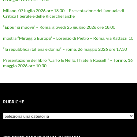
Milano, 07 luglio 2026 ore 18.00 – Presentazione dell’annuale di
Critica liberale e delle Ricerche laiche
“Eppur si muove” – Roma, giovedì 25 giugno 2026 ore 18,00
mostra “Miraggio Europa” – Lorenzo di Pietro – Roma, via Rattazzi 10
“la repubblica italiana è donna” – roma, 26 maggio 2026 ore 17.30
Presentazione del libro “Carlo & Nello. I fratelli Rosselli” – Torino, 16
maggio 2026 ore 10.30
RUBRICHE
Rubriche