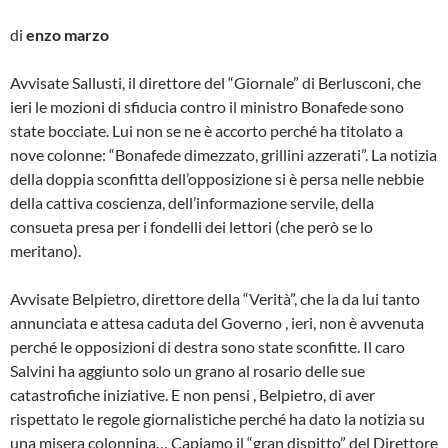
di
enzo marzo
Avvisate Sallusti, il direttore del “Giornale” di Berlusconi, che
ieri le mozioni di sfiducia contro il ministro Bonafede sono
state bocciate. Lui non se ne è accorto perché ha titolato a
nove colonne: “Bonafede dimezzato, grillini azzerati”. La notizia
della doppia sconfitta dell’opposizione si è persa nelle nebbie
della cattiva coscienza, dell’informazione servile, della
consueta presa per i fondelli dei lettori (che però se lo
meritano).
Avvisate Belpietro, direttore della “Verità”, che la da lui tanto
annunciata e attesa caduta del Governo , ieri, non è avvenuta
perché le opposizioni di destra sono state sconfitte. Il caro
Salvini ha aggiunto solo un grano al rosario delle sue
catastrofiche iniziative. E non pensi , Belpietro, di aver
rispettato le regole giornalistiche perché ha dato la notizia su
una misera colonnina… Capiamo il “gran dispitto” del Direttore