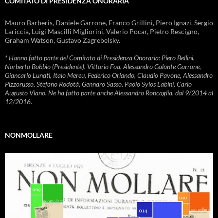
COMITATO DI PRESIDENZA ONORARIA
Mauro Barberis, Daniele Garrone, Franco Grillini, Piero Ignazi, Sergio
Lariccia, Luigi Mascilli Migliorini, Valerio Pocar, Pietro Rescigno,
Graham Watson, Gustavo Zagrebelsky.
* Hanno fatto parte del Comitato di Presidenza Onoraria: Piero Bellini,
Norberto Bobbio (Presidente), Vittorio Foa, Alessandro Galante Garrone,
Giancarlo Lunati, Italo Mereu, Federico Orlando, Claudio Pavone, Alessandro
Pizzorusso, Stefano Rodotà, Gennaro Sasso, Paolo Sylos Labini, Carlo
Augusto Viano. Ne ha fatto parte anche Alessandro Roncaglia, dal 9/2014 al
12/2016.
NONMOLLARE