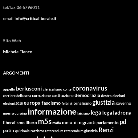
tel/fax 06 6796011
email
info@criticaliberale.it
Sito Web
Michele Fianco
ARGOMENTI
coronavirus
berlusconi
appello
clericalismo
conte
democrazia
corruzione
costituzione
corriere della sera
destra
elezioni
giustizia
europa
fascismo
giornalismo
governo
elezioni 2018
feltri
informazione
lega
lega ladrona
guerra ucraina
laicismo
m5s
pd
migranti
meloni
libero
parlamento
liberalismo
mafia
Renzi
putin
quirinale
referendum giustizia
razzismo
referendum