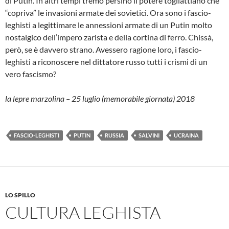
di Putin. In altri tempi tremò persino il potere togliattiano che
“copriva” le invasioni armate dei sovietici. Ora sono i fascio-
leghisti a legittimare le annessioni armate di un Putin molto
nostalgico dell’impero zarista e della cortina di ferro. Chissà,
però, se è davvero strano. Avessero ragione loro, i fascio-
leghisti a riconoscere nel dittatore russo tutti i crismi di un
vero fascismo?
la lepre marzolina – 25 luglio (memorabile giornata) 2018
FASCIO-LEGHISTI
PUTIN
RUSSIA
SALVINI
UCRAINA
LO SPILLO
CULTURA LEGHISTA