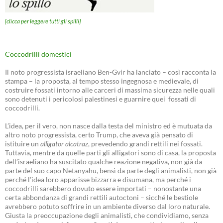
[clicca per leggere tutti gli spilli]
Coccodrilli domestici
Il noto progressista israeliano Ben-Gvir ha lanciato – così racconta la
stampa – la proposta, al tempo stesso ingegnosa e medievale, di
costruire fossati intorno alle carceri di massima sicurezza nelle quali
sono detenuti i pericolosi palestinesi e guarnire quei fossati di
coccodrilli.
L’idea, per il vero, non nasce dalla testa del ministro ed è mutuata da
altro noto progressista, certo Trump, che aveva già pensato di
istituire un
alligator alcatraz
, prevedendo grandi rettili nei fossati.
Tuttavia, mentre da quelle parti gli alligatori sono di casa, la proposta
dell’israeliano ha suscitato qualche reazione negativa, non già da
parte del suo capo Netanyahu, bensì da parte degli animalisti, non già
perché l’idea loro apparisse bizzarra e disumana, ma perché i
coccodrilli sarebbero dovuto essere importati – nonostante una
certa abbondanza di grandi rettili autoctoni – sicché le bestiole
avrebbero potuto soffrire in un ambiente diverso dal loro naturale.
Giusta la preoccupazione degli animalisti, che condividiamo, senza