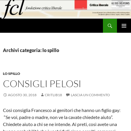
Vai
al
contenuto
Cerca
MENU
PRINCI
Archivi categoria: lo spillo
LO SPILLO
CONSIGLI PELOSI
AGOSTO 30, 2018
CRITLIB18
LASCIA UN COMMENTO
Così consiglia Francesco ai genitori che hanno un figlio gay:
“Se voi, padre o madre, non ve la cavate chiedete aiuto”.
Chiedete aiuto a chi se ne intende. Ai preti, così avete una