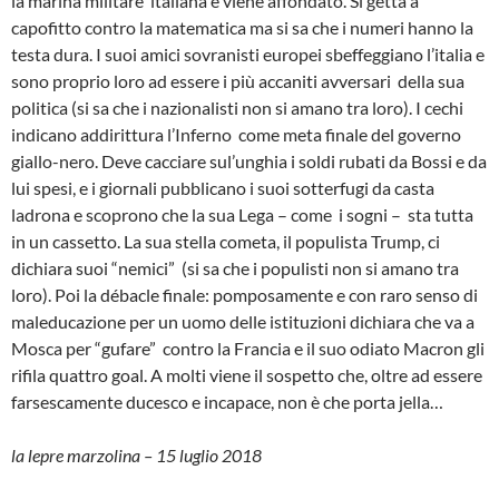
la marina militare italiana e viene affondato. Si getta a
capofitto contro la matematica ma si sa che i numeri hanno la
testa dura. I suoi amici sovranisti europei sbeffeggiano l’italia e
sono proprio loro ad essere i più accaniti avversari della sua
politica (si sa che i nazionalisti non si amano tra loro). I cechi
indicano addirittura l’Inferno come meta finale del governo
giallo-nero. Deve cacciare sul’unghia i soldi rubati da Bossi e da
lui spesi, e i giornali pubblicano i suoi sotterfugi da casta
ladrona e scoprono che la sua Lega – come i sogni – sta tutta
in un cassetto. La sua stella cometa, il populista Trump, ci
dichiara suoi “nemici” (si sa che i populisti non si amano tra
loro). Poi la débacle finale: pomposamente e con raro senso di
maleducazione per un uomo delle istituzioni dichiara che va a
Mosca per “gufare” contro la Francia e il suo odiato Macron gli
rifila quattro goal. A molti viene il sospetto che, oltre ad essere
farsescamente ducesco e incapace, non è che porta jella…
la lepre marzolina – 15 luglio 2018