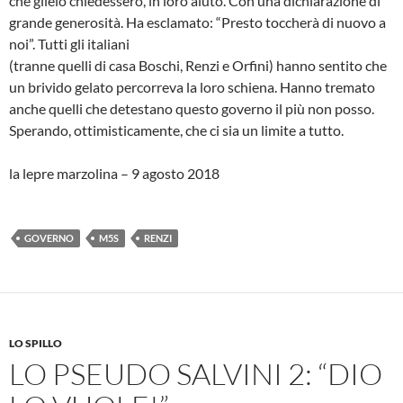
che glielo chiedessero, in loro aiuto. Con una dichiarazione di
grande generosità. Ha esclamato: “Presto toccherà di nuovo a
noi”. Tutti gli italiani
(tranne quelli di casa Boschi, Renzi e Orfini) hanno sentito che
un brivido gelato percorreva la loro schiena. Hanno tremato
anche quelli che detestano questo governo il più non posso.
Sperando, ottimisticamente, che ci sia un limite a tutto.
la lepre marzolina – 9 agosto 2018
GOVERNO
M5S
RENZI
LO SPILLO
LO PSEUDO SALVINI 2: “DIO