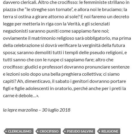
davvero clericali. Altro che crocifisso: le femministe strillano in
piazza che “le streghe son tornate”, e allora noi le bruciamo; la
terra si ostina a girare attorno al sole? E noi faremo un decreto
legge per metterla in riga con la Verità, e gli scienziati
negazionisti saranno puniti come sappiamo fare noi;
ovviamente il matrimonio religioso sarà obbligatorio, ma prima
della celebrazione si dovrà verificare la verginità della futura
sposa; saranno demoliti tutti i templi delle pseudo religioni, e
tutti sanno che con le ruspe ci sappiamo fare; altro che
crocifisso: giudici e professori dovranno pronunciare sentenze
e lezioni solo dopo una bella preghiera collettiva; ci siamo
capiti? Ah, dimenticavo, il sabato i genitori dovranno portare
figli e figlie adolescenti in oratorio, perché anche per i preti la
carne è debole…».
la lepre marzolina – 30 luglio 2018
CLERICALISMO
CROCIFISSO
PSEUDO SALVINI
RELIGIONE