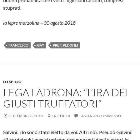
buona probabilità che i vostri figli siano accolti, compresi,
stuprati.
la lepre marzolina – 30 agosto 2018
FRANCESCO
GAY
PRETI PEDOFILI
LO SPILLO
LEGA LADRONA: “L’IRA DEI
GIUSTI TRUFFATORI”
SETTEMBRE 8, 2018
CRITLIB18
LASCIA UN COMMENTO
Salvini: «Io sono stato eletto da voi. Altri no». Pseudo-Salvini:
«Ricordatevi: i magistrati non ricevono voti dagli elettori, io