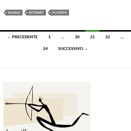
DI MAIO
INTERNET
POVERTÀ
Navigazione
← PRECEDENTE
1
…
20
21
22
…
articoli
24
SUCCESSIVO →