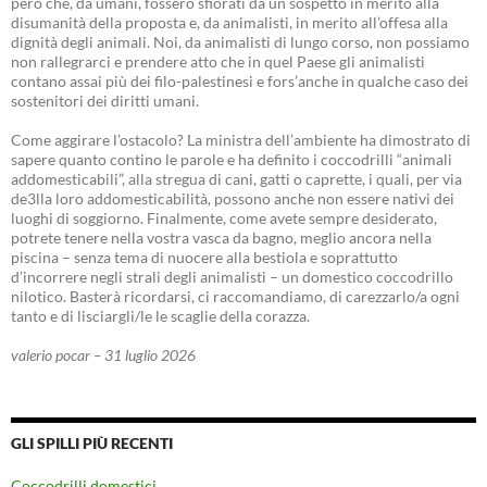
però che, da umani, fossero sfiorati da un sospetto in merito alla
disumanità della proposta e, da animalisti, in merito all’offesa alla
dignità degli animali. Noi, da animalisti di lungo corso, non possiamo
non rallegrarci e prendere atto che in quel Paese gli animalisti
contano assai più dei filo-palestinesi e fors’anche in qualche caso dei
sostenitori dei diritti umani.
Come aggirare l’ostacolo? La ministra dell’ambiente ha dimostrato di
sapere quanto contino le parole e ha definito i coccodrilli “animali
addomesticabili”, alla stregua di cani, gatti o caprette, i quali, per via
de3lla loro addomesticabilità, possono anche non essere nativi dei
luoghi di soggiorno. Finalmente, come avete sempre desiderato,
potrete tenere nella vostra vasca da bagno, meglio ancora nella
piscina – senza tema di nuocere alla bestiola e soprattutto
d’incorrere negli strali degli animalisti – un domestico coccodrillo
nilotico. Basterà ricordarsi, ci raccomandiamo, di carezzarlo/a ogni
tanto e di lisciargli/le le scaglie della corazza.
valerio pocar – 31 luglio 2026
GLI SPILLI PIÙ RECENTI
Coccodrilli domestici