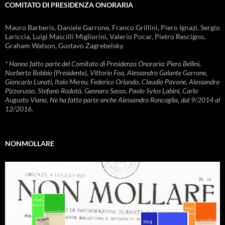
COMITATO DI PRESIDENZA ONORARIA
Mauro Barberis, Daniele Garrone, Franco Grillini, Piero Ignazi, Sergio
Lariccia, Luigi Mascilli Migliorini, Valerio Pocar, Pietro Rescigno,
Graham Watson, Gustavo Zagrebelsky.
* Hanno fatto parte del Comitato di Presidenza Onoraria: Piero Bellini,
Norberto Bobbio (Presidente), Vittorio Foa, Alessandro Galante Garrone,
Giancarlo Lunati, Italo Mereu, Federico Orlando, Claudio Pavone, Alessandro
Pizzorusso, Stefano Rodotà, Gennaro Sasso, Paolo Sylos Labini, Carlo
Augusto Viano. Ne ha fatto parte anche Alessandro Roncaglia, dal 9/2014 al
12/2016.
NONMOLLARE