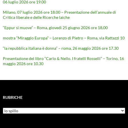
06 luglio 2026 ore 19.00
Milano, 07 luglio 2026 ore 18.00 – Presentazione dell’annuale di
Critica liberale e delle Ricerche laiche
“Eppur si muove” – Roma, giovedì 25 giugno 2026 ore 18,00
mostra “Miraggio Europa” – Lorenzo di Pietro – Roma, via Rattazzi 10
“la repubblica italiana è donna” – roma, 26 maggio 2026 ore 17.30
Presentazione del libro “Carlo & Nello. I fratelli Rosselli” – Torino, 16
maggio 2026 ore 10.30
RUBRICHE
Rubriche