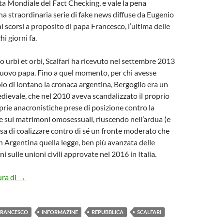
ta Mondiale del Fact Checking, e vale la pena
na straordinaria serie di fake news diffuse da Eugenio
ni scorsi a proposito di papa Francesco, l’ultima delle
hi giorni fa.
 urbi et orbi, Scalfari ha ricevuto nel settembre 2013
nuovo papa. Fino a quel momento, per chi avesse
lo di lontano la cronaca argentina, Bergoglio era un
ievale, che nel 2010 aveva scandalizzato il proprio
prie anacronistiche prese di posizione contro la
e sui matrimoni omosessuali, riuscendo nell’ardua (e
sa di coalizzare contro di sé un fronte moderato che
n Argentina quella legge, ben più avanzata delle
ni sulle unioni civili approvate nel 2016 in Italia.
Le “fake news” di Scalfari su papa Francesco
ura di
→
FRANCESCO
INFORMAZINE
REPUBBLICA
SCALFARI