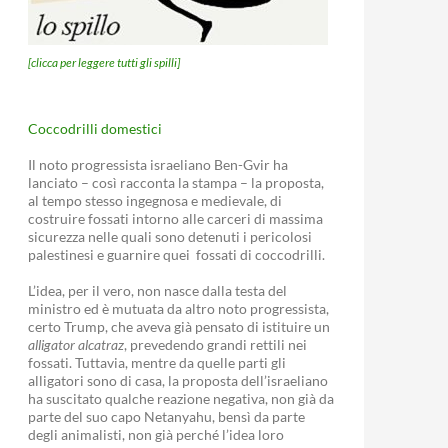
[clicca per leggere tutti gli spilli]
Coccodrilli domestici
Il noto progressista israeliano Ben-Gvir ha
lanciato – così racconta la stampa – la proposta,
al tempo stesso ingegnosa e medievale, di
costruire fossati intorno alle carceri di massima
sicurezza nelle quali sono detenuti i pericolosi
palestinesi e guarnire quei fossati di coccodrilli.
L’idea, per il vero, non nasce dalla testa del
ministro ed è mutuata da altro noto progressista,
certo Trump, che aveva già pensato di istituire un
alligator alcatraz
, prevedendo grandi rettili nei
fossati. Tuttavia, mentre da quelle parti gli
alligatori sono di casa, la proposta dell’israeliano
ha suscitato qualche reazione negativa, non già da
parte del suo capo Netanyahu, bensì da parte
degli animalisti, non già perché l’idea loro