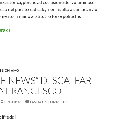
za storica, perché ad esclusione del voluminoso
sso del partito radicale, non risulta alcun archivio
mento in mano a istituti o forze politiche.
Per un Archivio sulla legge del divorzio
ura di
→
BBLICHIAMO
KE NEWS” DI SCALFARI
PA FRANCESCO
CRITLIB18
LASCIA UN COMMENTO
difreddi