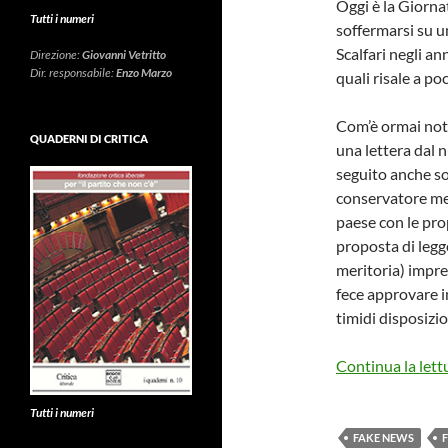
Oggi è la Giorna
Tutti i numeri
soffermarsi su u
Scalfari negli an
Direzione:
Giovanni Vetritto
Dir. responsabile:
Enzo Marzo
quali risale a poc
Com’è ormai noto
QUADERNI DI CRITICA
una lettera dal 
seguito anche so
conservatore med
paese con le pro
proposta di legg
meritoria) impre
fece approvare i
timidi disposizio
Continua la lett
Tutti i numeri
FAKE NEWS