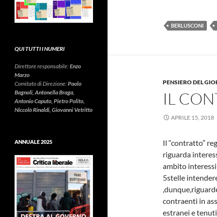
BERLUSCONI
QUI TUTTI I NUMERI
Direttore responsabile:
Enzo
Marzo
PENSIERO DEL GIO
Comitato di Direzione:
Paolo
Bagnoli, Antonella Braga,
IL CO
Antonio Caputo, Pietro Polito,
Niccolò Rinaldi, Giovanni Vetritto
APRILE 15, 2018
Il “contratto” r
ANNUALE 2025
riguarda interes
ambito interessi d
5stelle intender
,dunque,riguarde
contraenti in ass
estranei e tenuti 