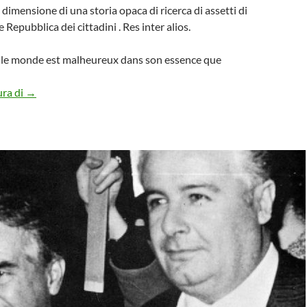
a dimensione di una storia opaca di ricerca di assetti di
e Repubblica dei cittadini . Res inter alios.
e le monde est malheureux dans son essence que
IL CONTRATTO
ura di
→