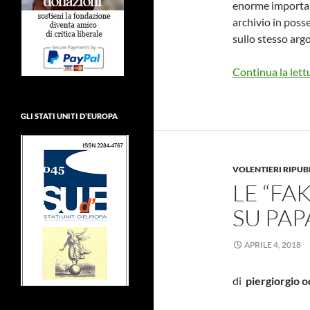
enorme importan
archivio in posse
sullo stesso argo
Continua la lett
GLI STATI UNITI D’EUROPA
VOLENTIERI RIPU
LE “FA
SU PA
APRILE 4, 2018
di
piergiorgio o