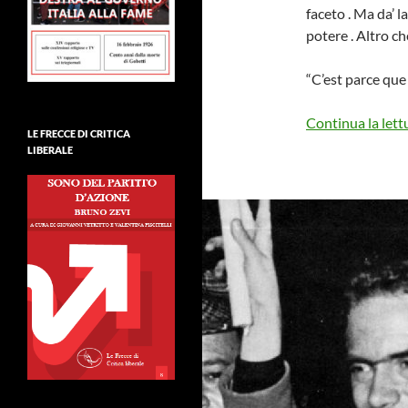
faceto . Ma da’ l
potere . Altro ch
“C’est parce qu
Continua la lett
LE FRECCE DI CRITICA
LIBERALE