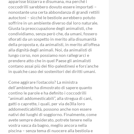
apparisse bizzarra e disumana, ma perché i
coccodrilli sarebbero dovuto essere importati –
nonostante una certa abbondanza di grandi rettili
autoctoni – sicché le bestiole avrebbero potuto
soffrire in un ambiente diverso dal loro naturale.
Giusta la preoccupazione degli animalisti, che
condividiamo, senza però che, da umani, fossero
sfiorati da un sospetto in merito alla disumanità
della proposta e, da animalisti, in merito all’offesa
alla dignità degli animali. Noi, da animalisti di
lungo corso, non possiamo non rallegrarci e
prendere atto che in quel Paese gli animalisti
contano assai più dei filo-palestinesi e fors’anche
in qualche caso dei sostenitori dei diritti umani.
Come aggirare l’ostacolo? La ministra
dell’ambiente ha dimostrato di sapere quanto
contino le parole e ha definito i coccodrilli
“animali addomesticabili”, alla stregua di cani,
gatti o caprette, i quali, per via de3lla loro
addomesticabilità, possono anche non essere
nativi dei luoghi di soggiorno. Finalmente, come
avete sempre desiderato, potrete tenere nella
vostra vasca da bagno, meglio ancora nella
piscina – senza tema di nuocere alla bestiola e