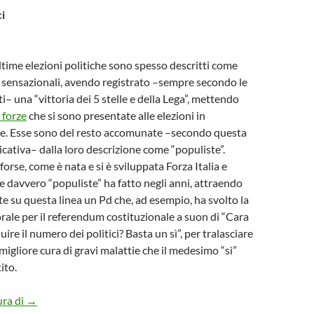
i
 ultime elezioni politiche sono spesso descritti come
 sensazionali, avendo registrato –sempre secondo le
i– una “vittoria dei 5 stelle e della Lega”, mettendo
 forze
che si sono presentate alle elezioni in
e. Esse sono del resto accomunate –secondo questa
cativa– dalla loro descrizione come “populiste”.
orse, come è nata e si è sviluppata Forza Italia e
davvero “populiste” ha fatto negli anni, attraendo
 su questa linea un Pd che, ad esempio, ha svolto la
ale per il referendum costituzionale a suon di “Cara
nuire il numero dei politici? Basta un sì”, per tralasciare
a migliore cura di gravi malattie che il medesimo “sì”
ito.
LE FORZE POLITICHE E LE REGOLE DEL GIOCO
ura di
→