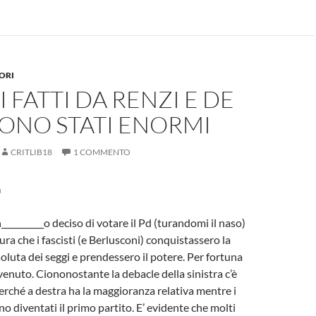
TORI
I FATTI DA RENZI E DE
SONO STATI ENORMI
CRITLIB18
1 COMMENTO
a
__________o deciso di votare il Pd (turandomi il naso)
ra che i fascisti (e Berlusconi) conquistassero la
luta dei seggi e prendessero il potere. Per fortuna
enuto. Ciononostante la debacle della sinistra c’è
perché a destra ha la maggioranza relativa mentre i
o diventati il primo partito. E’ evidente che molti