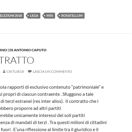
ELEZIONI 2018
LEGA
M5S
ROSATELLUM
RNO | DI ANTONIO CAPUTO
NTRATTO
CRITLIB18
LASCIA UN COMMENTO
egola rapporti di esclusivo contenuto “patrimoniale” e
si propri di ciascun contraente . Sfuggono a tale
i terzi estranei (res inter alios). Il contratto che i
ebbero proporre ad altri partiti
rebbe unicamente interessi dei soli partiti
enza di mandati di terzi . Tra questi milioni di cittadini
fuori . E’una riflessione al limite tra il giuridico e il