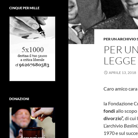
CINQUE PER MILLE
PER UN ARCHIVIO 
PER UN
LEGGE
APRILE 13, 2018
Caro amico cara
DONAZIONI
la Fondazione C
fondi
allo scopo 
divorzio”,
di cui
L’archivio
Baslini
1970 e sul succ