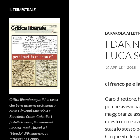
IL TRIMESTRALE
LA PAROLA AI LET
I DANN
LUCA 
APRILE 4, 2018
di
franco pelell
Caro direttore, h
Critica liberale
segue il filo rosso
che tiene assieme protagonisti
perché avevo pau
come Giovanni Amendola e
maggioranza asso
Benedetto Croce, Gobetti e i
questo non è avv
fratelli Rosselli, Salvemini ed
Ernesto Rossi, Einaudi e il
stata lo stesso 
"Mondo" di Pannunzio, gli
Cinque Stelle son
"azionisti" e Bobbio.