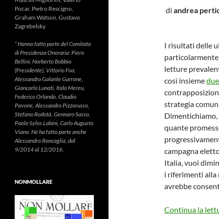
Pocar, Pietro Rescigno,
di
andrea pertic
Graham Watson, Gustavo
Zagrebelsky.
* Hanno fatto parte del Comitato
I risultati delle
di Presidenza Onoraria: Piero
particolarmente
Bellini, Norberto Bobbio
letture prevalent
(Presidente), Vittorio Foa,
Alessandro Galante Garrone,
così insieme
due
Giancarlo Lunati, Italo Mereu,
contrapposizion
Federico Orlando, Claudio
strategia comuni
Pavone, Alessandro Pizzorusso,
Stefano Rodotà, Gennaro Sasso,
Dimentichiamo, f
Paolo Sylos Labini, Carlo Augusto
quante promesse 
Viano. Ne ha fatto parte anche
progressivamente
Alessandro Roncaglia, dal
9/2014 al 12/2016.
campagna elettor
Italia, vuoi dimi
i riferimenti all
NONMOLLARE
avrebbe consent
Continua la lett