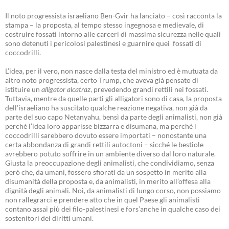
Il noto progressista israeliano Ben-Gvir ha lanciato – così racconta la
stampa – la proposta, al tempo stesso ingegnosa e medievale, di
costruire fossati intorno alle carceri di massima sicurezza nelle quali
sono detenuti i pericolosi palestinesi e guarnire quei fossati di
coccodrilli.
L’idea, per il vero, non nasce dalla testa del ministro ed è mutuata da
altro noto progressista, certo Trump, che aveva già pensato di
istituire un
alligator alcatraz
, prevedendo grandi rettili nei fossati.
Tuttavia, mentre da quelle parti gli alligatori sono di casa, la proposta
dell’israeliano ha suscitato qualche reazione negativa, non già da
parte del suo capo Netanyahu, bensì da parte degli animalisti, non già
perché l’idea loro apparisse bizzarra e disumana, ma perché i
coccodrilli sarebbero dovuto essere importati – nonostante una
certa abbondanza di grandi rettili autoctoni – sicché le bestiole
avrebbero potuto soffrire in un ambiente diverso dal loro naturale.
Giusta la preoccupazione degli animalisti, che condividiamo, senza
però che, da umani, fossero sfiorati da un sospetto in merito alla
disumanità della proposta e, da animalisti, in merito all’offesa alla
dignità degli animali. Noi, da animalisti di lungo corso, non possiamo
non rallegrarci e prendere atto che in quel Paese gli animalisti
contano assai più dei filo-palestinesi e fors’anche in qualche caso dei
sostenitori dei diritti umani.