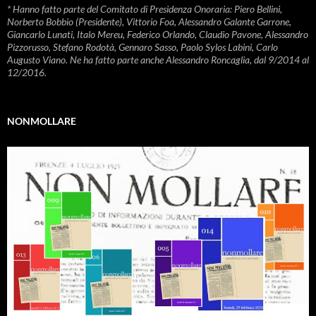
* Hanno fatto parte del Comitato di Presidenza Onoraria: Piero Bellini,
Norberto Bobbio (Presidente), Vittorio Foa, Alessandro Galante Garrone,
Giancarlo Lunati, Italo Mereu, Federico Orlando, Claudio Pavone, Alessandro
Pizzorusso, Stefano Rodotà, Gennaro Sasso, Paolo Sylos Labini, Carlo
Augusto Viano. Ne ha fatto parte anche Alessandro Roncaglia, dal 9/2014 al
12/2016.
NONMOLLARE