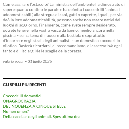
Come aggirare l’ostacolo? La ministra dell’ambiente ha dimostrato di
sapere quanto contino le parole e ha definito i coccodrilli “animali
addomesticabili”, alla stregua di cani, gatti o caprette, i quali, per via
de3lla loro addomesticabilità, possono anche non essere nativi dei
luoghi di soggiorno. Finalmente, come avete sempre desiderato,
potrete tenere nella vostra vasca da bagno, meglio ancora nella
piscina – senza tema di nuocere alla bestiola e soprattutto
d’incorrere negli strali degli animalisti – un domestico coccodrillo
nilotico. Basterà ricordarsi, ci raccomandiamo, di carezzarlo/a ogni
tanto e di lisciargli/le le scaglie della corazza.
valerio pocar – 31 luglio 2026
GLI SPILLI PIÙ RECENTI
Coccodrilli domestici
ONAGROCRAZIA
DELINQUENZA A CINQUE STELLE
Nomen omen?
Della caccia e degli animali. Spes ultima dea