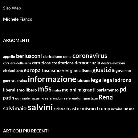
Sito Web
Michele Fianco
ARGOMENTI
coronavirus
berlusconi
appello
clericalismo
conte
democrazia
corruzione
costituzione
corriere della sera
destra
elezioni
giustizia
europa
fascismo
giornalismo
governo
elezioni 2018
feltri
informazione
lega
lega ladrona
guerra ucraina
laicismo
m5s
pd
migranti
meloni
libero
parlamento
liberalismo
mafia
Renzi
putin
quirinale
referendum giustizia
razzismo
referendum
salvini
salvimaio
trasformismo
trump
ue
sinistra
ucraina
usa
ARTICOLI PIÙ RECENTI