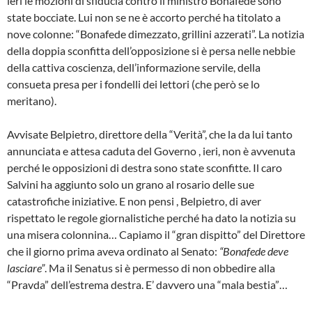
ieri le mozioni di sfiducia contro il ministro Bonafede sono
state bocciate. Lui non se ne è accorto perché ha titolato a
nove colonne: “Bonafede dimezzato, grillini azzerati”. La notizia
della doppia sconfitta dell’opposizione si è persa nelle nebbie
della cattiva coscienza, dell’informazione servile, della
consueta presa per i fondelli dei lettori (che però se lo
meritano).
Avvisate Belpietro, direttore della “Verità”, che la da lui tanto
annunciata e attesa caduta del Governo , ieri, non è avvenuta
perché le opposizioni di destra sono state sconfitte. Il caro
Salvini ha aggiunto solo un grano al rosario delle sue
catastrofiche iniziative. E non pensi , Belpietro, di aver
rispettato le regole giornalistiche perché ha dato la notizia su
una misera colonnina… Capiamo il “gran dispitto” del Direttore
che il giorno prima aveva ordinato al Senato:
“Bonafede deve
lasciare”
. Ma il Senatus si è permesso di non obbedire alla
“Pravda” dell’estrema destra. E’ davvero una “mala bestia”…