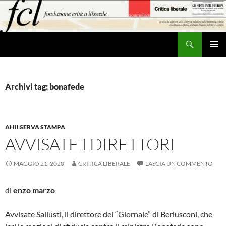
Vai
al
contenuto
Cerca
MENU
PRINCI
Archivi tag: bonafede
AHI! SERVA STAMPA
AVVISATE I DIRETTORI
MAGGIO 21, 2020
CRITICA LIBERALE
LASCIA UN COMMENTO
di
enzo marzo
Avvisate Sallusti, il direttore del “Giornale” di Berlusconi, che