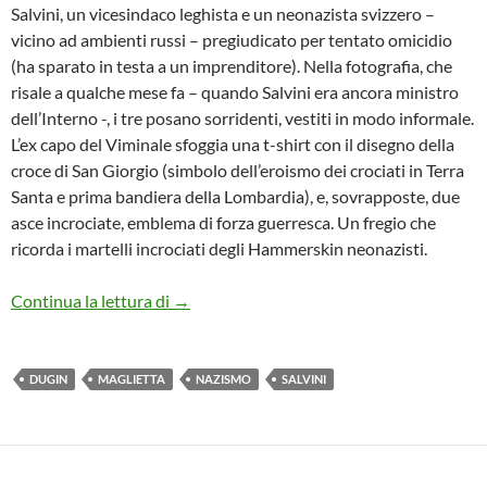
Salvini, un vicesindaco leghista e un neonazista svizzero –
vicino ad ambienti russi – pregiudicato per tentato omicidio
(ha sparato in testa a un imprenditore). Nella fotografia, che
risale a qualche mese fa – quando Salvini era ancora ministro
dell’Interno -, i tre posano sorridenti, vestiti in modo informale.
L’ex capo del Viminale sfoggia una t-shirt con il disegno della
croce di San Giorgio (simbolo dell’eroismo dei crociati in Terra
Santa e prima bandiera della Lombardia), e, sovrapposte, due
asce incrociate, emblema di forza guerresca. Un fregio che
ricorda i martelli incrociati degli Hammerskin neonazisti.
NON SCHERZIAMO COL FUOCO: SALVINI
Continua la lettura di
→
DUGIN
MAGLIETTA
NAZISMO
SALVINI