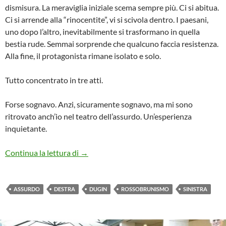
dismisura. La meraviglia iniziale scema sempre più. Ci si abitua.
Ci si arrende alla “rinocentite”, vi si scivola dentro. I paesani,
uno dopo l’altro, inevitabilmente si trasformano in quella
bestia rude. Semmai sorprende che qualcuno faccia resistenza.
Alla fine, il protagonista rimane isolato e solo.
Tutto concentrato in tre atti.
Forse sognavo. Anzi, sicuramente sognavo, ma mi sono
ritrovato anch’io nel teatro dell’assurdo. Un’esperienza
inquietante.
NOTTE DA INCUBI
Continua la lettura di
→
ASSURDO
DESTRA
DUGIN
ROSSOBRUNISMO
SINISTRA