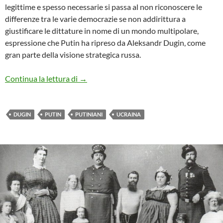
legittime e spesso necessarie si passa al non riconoscere le
differenze tra le varie democrazie se non addirittura a
giustificare le dittature in nome di un mondo multipolare,
espressione che Putin ha ripreso da Aleksandr Dugin, come
gran parte della visione strategica russa.
la sinistra italiana e il rifiuto dell’occidente
Continua la lettura di
→
DUGIN
PUTIN
PUTINIANI
UCRAINA