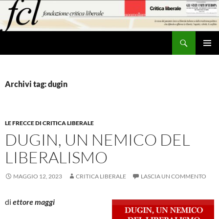
Vai
al
contenuto
Cerca
MENU
PRINCI
Archivi tag: dugin
LE FRECCE DI CRITICA LIBERALE
DUGIN, UN NEMICO DEL
LIBERALISMO
MAGGIO 12, 2023
CRITICA LIBERALE
LASCIA UN COMMENTO
di
ettore maggi