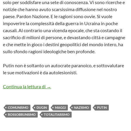
solo per soddisfare una sete di conoscenza. Vi sono ricerche e
notizie che hanno avuto scarsissima diffusione nel nostro
paese. Pardon Nazione. E le ragioni sono ovvie. Si vuole
impoverire la complessità della guerra in Ucraina in poche
causali. Al contrario una vicenda epocale, che sta costando il
sacrificio di milioni di persone, e devastando città e campagne
e che mette in gioco i destini geopolitici del mondo intero, ha
sullo sfondo ragioni ideologiche ben profonde.
Putin non è soltanto un autocrate paranoico, e sottovalutare
le sue motivazioni è da autolesionisti.
Stalinisti, nazisti e opportunisti. Recensio
Continua la lettura di
→
COMUNISMO
DUGIN
MAGGI
NAZISMO
PUTIN
ROSSOBRUNISMO
TOTALITARISMO