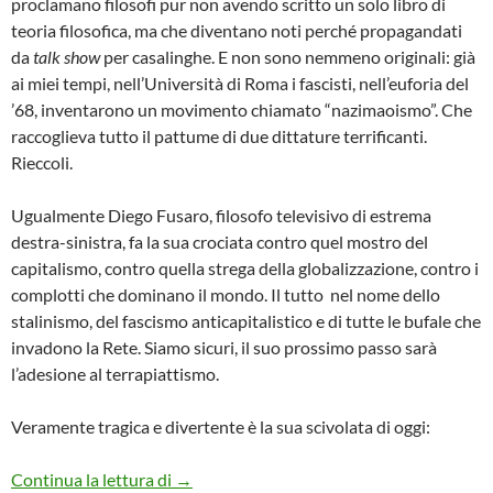
proclamano filosofi pur non avendo scritto un solo libro di
teoria filosofica, ma che diventano noti perché propagandati
da
talk show
per casalinghe. E non sono nemmeno originali: già
ai miei tempi, nell’Università di Roma i fascisti, nell’euforia del
’68, inventarono un movimento chiamato “nazimaoismo”. Che
raccoglieva tutto il pattume di due dittature terrificanti.
Rieccoli.
Ugualmente Diego Fusaro, filosofo televisivo di estrema
destra-sinistra, fa la sua crociata contro quel mostro del
capitalismo, contro quella strega della globalizzazione, contro i
complotti che dominano il mondo. Il tutto nel nome dello
stalinismo, del fascismo anticapitalistico e di tutte le bufale che
invadono la Rete. Siamo sicuri, il suo prossimo passo sarà
l’adesione al terrapiattismo.
Veramente tragica e divertente è la sua scivolata di oggi:
CHI È VERAMENTE DIEGO FUSARO
Continua la lettura di
→