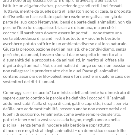
altro noto progressista, certo Trump, che aveva già pensato di
istituire un
alligator alcatraz
, prevedendo grandi rettili nei fossati.
Tuttavia, mentre da quelle parti gli alligatori sono di casa, la proposta
dell’israeliano ha suscitato qualche reazione negativa, non già da
parte del suo capo Netanyahu, bensì da parte degli animalisti, non già
perché l’idea loro apparisse bizzarra e disumana, ma perché i
coccodrilli sarebbero dovuto essere importati – nonostante una
certa abbondanza di grandi rettili autoctoni – sicché le bestiole
avrebbero potuto soffrire in un ambiente diverso dal loro naturale.
Giusta la preoccupazione degli animalisti, che condividiamo, senza
però che, da umani, fossero sfiorati da un sospetto in merito alla
disumanità della proposta e, da animalisti, in merito all’offesa alla
dignità degli animali. Noi, da animalisti di lungo corso, non possiamo
non rallegrarci e prendere atto che in quel Paese gli animalisti
contano assai più dei filo-palestinesi e fors’anche in qualche caso dei
sostenitori dei diritti umani.
Come aggirare l’ostacolo? La ministra dell’ambiente ha dimostrato di
sapere quanto contino le parole e ha definito i coccodrilli “animali
addomesticabili”, alla stregua di cani, gatti o caprette, i quali, per via
de3lla loro addomesticabilità, possono anche non essere nativi dei
luoghi di soggiorno. Finalmente, come avete sempre desiderato,
potrete tenere nella vostra vasca da bagno, meglio ancora nella
piscina – senza tema di nuocere alla bestiola e soprattutto
d’incorrere negli strali degli animalisti – un domestico coccodrillo