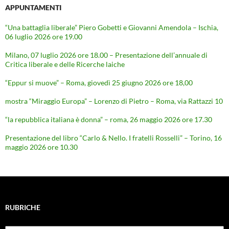
APPUNTAMENTI
“Una battaglia liberale” Piero Gobetti e Giovanni Amendola – Ischia,
06 luglio 2026 ore 19.00
Milano, 07 luglio 2026 ore 18.00 – Presentazione dell’annuale di
Critica liberale e delle Ricerche laiche
“Eppur si muove” – Roma, giovedì 25 giugno 2026 ore 18,00
mostra “Miraggio Europa” – Lorenzo di Pietro – Roma, via Rattazzi 10
“la repubblica italiana è donna” – roma, 26 maggio 2026 ore 17.30
Presentazione del libro “Carlo & Nello. I fratelli Rosselli” – Torino, 16
maggio 2026 ore 10.30
RUBRICHE