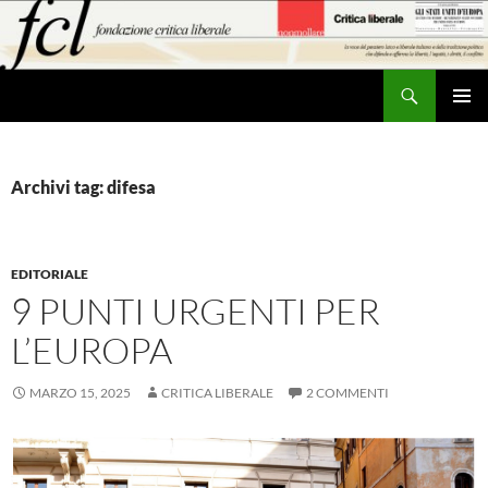
Vai
al
contenuto
Cerca
MENU
PRINCI
Archivi tag: difesa
EDITORIALE
9 PUNTI URGENTI PER
L’EUROPA
MARZO 15, 2025
CRITICA LIBERALE
2 COMMENTI