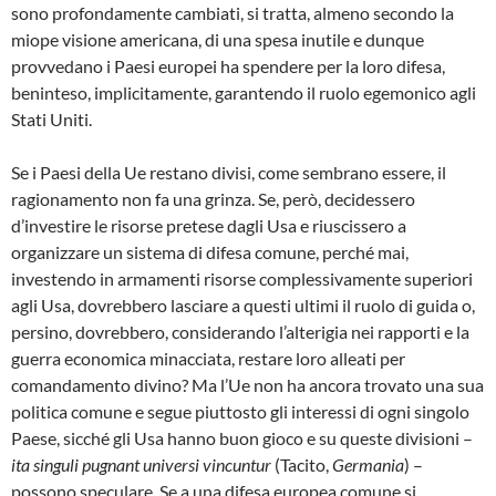
sono profondamente cambiati, si tratta, almeno secondo la
miope visione americana, di una spesa inutile e dunque
provvedano i Paesi europei ha spendere per la loro difesa,
beninteso, implicitamente, garantendo il ruolo egemonico agli
Stati Uniti.
Se i Paesi della Ue restano divisi, come sembrano essere, il
ragionamento non fa una grinza. Se, però, decidessero
d’investire le risorse pretese dagli Usa e riuscissero a
organizzare un sistema di difesa comune, perché mai,
investendo in armamenti risorse complessivamente superiori
agli Usa, dovrebbero lasciare a questi ultimi il ruolo di guida o,
persino, dovrebbero, considerando l’alterigia nei rapporti e la
guerra economica minacciata, restare loro alleati per
comandamento divino? Ma l’Ue non ha ancora trovato una sua
politica comune e segue piuttosto gli interessi di ogni singolo
Paese, sicché gli Usa hanno buon gioco e su queste divisioni –
ita singuli pugnant universi vincuntur
(Tacito,
Germania
) –
possono speculare. Se a una difesa europea comune si