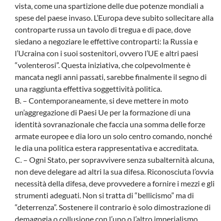
vista, come una spartizione delle due potenze mondiali a
spese del paese invaso. L’Europa deve subito sollecitare alla
controparte russa un tavolo di tregua e di pace, dove
siedano a negoziare le effettive controparti: la Russia e
l’Ucraina con i suoi sostenitori, ovvero l’UE e altri paesi
“volenterosi”. Questa iniziativa, che colpevolmente è
mancata negli anni passati, sarebbe finalmente il segno di
una raggiunta effettiva soggettività politica.
B. – Contemporaneamente, si deve mettere in moto
un’aggregazione di Paesi Ue per la formazione di una
identità sovranazionale che faccia una somma delle forze
armate europee e dia loro un solo centro comando, nonché
le dia una politica estera rappresentativa e accreditata.
C. – Ogni Stato, per sopravvivere senza subalternità alcuna,
non deve delegare ad altri la sua difesa. Riconosciuta l’ovvia
necessità della difesa, deve provvedere a fornire i mezzi e gli
strumenti adeguati. Non si tratta di “bellicismo” ma di
“deterrenza”. Sostenere il contrario è solo dimostrazione di
demagogia o collusione con l’uno o l’altro imperialismo.