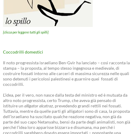
[clicca per leggere tutti gli spilli]
Coccodrilli domestici
Il noto progressista israeliano Ben-Gvir ha lanciato – così racconta la
stampa – la proposta, al tempo stesso ingegnosa e medievale, di
costruire fossati intorno alle carceri di massima sicurezza nelle quali
sono detenuti i pericolosi palestinesi e guarnire quei fossati di
coccodrilli.
L’idea, per il vero, non nasce dalla testa del ministro ed è mutuata da
altro noto progressista, certo Trump, che aveva già pensato di
istituire un
alligator alcatraz
, prevedendo grandi rettili nei fossati.
Tuttavia, mentre da quelle parti gli alligatori sono di casa, la proposta
dell’israeliano ha suscitato qualche reazione negativa, non già da
parte del suo capo Netanyahu, bensì da parte degli animalisti, non già
perché l’idea loro apparisse bizzarra e disumana, ma perché i
coccodrilli sarebbero dovuto essere importati – nonostante una