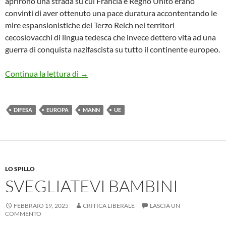
aprirono una strada su cui Francia e Regno Unito erano
convinti di aver ottenuto una pace duratura accontentando le
mire espansionistiche del Terzo Reich nei territori
cecoslovacchi di lingua tedesca che invece dettero vita ad una
guerra di conquista nazifascista su tutto il continente europeo.
APPELLO PER UN UMANESIMO MILITA
Continua la lettura di
→
DIFESA
EUROPA
MANN
UE
LO SPILLO
SVEGLIATEVI BAMBINI
FEBBRAIO 19, 2025
CRITICA LIBERALE
LASCIA UN
COMMENTO