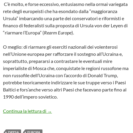
C’è molto, e forse eccessivo, entusiasmo nella ormai variegata
rete degli europeisti che ha esondato dalla “maggioranza
Ursula” imbarcando una parte dei conservatori e riformisti e
financo di federalisti sulla proposta di Ursula von der Leyen di
“riarmare l’Europa” (
Rearm Europe
).
O meglio: di riarmare gli eserciti nazionali dei volenterosi
nell’Unione europea per rafforzare il sostegno all’Ucraina e,
soprattutto, prepararsi a contrastare le eventuali mire
imperialiste di Mosca che, conquistate le regioni russofone ma
non russofile dell’Ucraina con l’accordo di Donald Trump,
potrebbe teoricamente indirizzare le sue truppe verso i Paesi
Baltici e fors’anche verso altri Paesi che facevano parte fino al
1990 dell’impero sovietico.
Dal welfare al warfare passando dalla war
Continua la lettura di
→
DIFESA
EUROPA