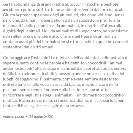
certa abbondanza di grandi rettili autoctoni – sicché le bestiole
avrebbero potuto soffrire in un ambiente diverso dal loro naturale.
Giusta la preoccupazione degli animalisti, che condividiamo, senza
però che, da umani, fossero sfiorati da un sospetto in merito alla
disumanità della proposta e, da animalisti, in merito all’offesa alla
dignità degli animali. Noi, da animalisti di lungo corso, non possiamo
non rallegrarci e prendere atto che in quel Paese gli animalisti
contano assai più dei filo-palestinesi e fors’anche in qualche caso dei
sostenitori dei diritti umani.
Come aggirare l’ostacolo? La ministra dell’ambiente ha dimostrato di
sapere quanto contino le parole e ha definito i coccodrilli “animali
addomesticabili”, alla stregua di cani, gatti o caprette, i quali, per via
de3lla loro addomesticabilità, possono anche non essere nativi dei
luoghi di soggiorno. Finalmente, come avete sempre desiderato,
potrete tenere nella vostra vasca da bagno, meglio ancora nella
piscina – senza tema di nuocere alla bestiola e soprattutto
d’incorrere negli strali degli animalisti – un domestico coccodrillo
nilotico. Basterà ricordarsi, ci raccomandiamo, di carezzarlo/a ogni
tanto e di lisciargli/le le scaglie della corazza.
valerio pocar – 31 luglio 2026