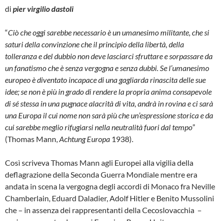
di
pier virgilio dastoli
“
Ciò che oggi sarebbe necessario è un umanesimo militante, che si
saturi della convinzione che il principio della libertà, della
tolleranza e del dubbio non deve lasciarci sfruttare e sorpassare da
un fanatismo che è senza vergogna e senza dubbi. Se l’umanesimo
europeo è diventato incapace di una gagliarda rinascita delle sue
idee; se non è più in grado di rendere la propria anima consapevole
di sé stessa in una pugnace alacrità di vita, andrà in rovina e ci sarà
una Europa il cui nome non sarà più che un’espressione storica e da
cui sarebbe meglio rifugiarsi nella neutralità fuori dal tempo
”
(Thomas Mann,
Achtung Europa
1938).
Così scriveva Thomas Mann agli Europei alla vigilia della
deflagrazione della Seconda Guerra Mondiale mentre era
andata in scena la vergogna degli accordi di Monaco fra Neville
Chamberlain, Eduard Daladier, Adolf Hitler e Benito Mussolini
che – in assenza dei rappresentanti della Cecoslovacchia –